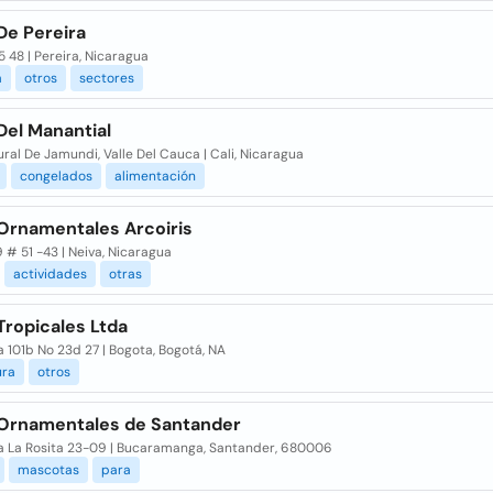
De Pereira
 5 48 | Pereira, Nicaragua
a
otros
sectores
Del Manantial
ral De Jamundi, Valle Del Cauca | Cali, Nicaragua
congelados
alimentación
Ornamentales Arcoiris
9 # 51 -43 | Neiva, Nicaragua
actividades
otras
Tropicales Ltda
 101b No 23d 27 | Bogota, Bogotá, NA
ura
otros
Ornamentales de Santander
a La Rosita 23-09 | Bucaramanga, Santander, 680006
mascotas
para