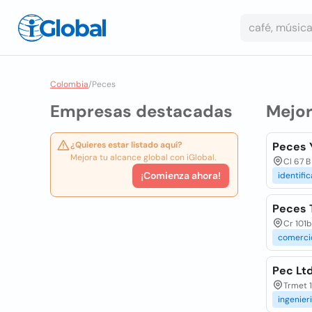
Colombia
/
Peces
Empresas destacadas
Mejo
¿Quieres estar listado aquí?
Peces Y
Mejora tu alcance global con iGlobal.
Cl 67 B
¡Comienza ahora!
identifi
Peces T
Cr 101
comerci
Pec Ltd
Trmet 
ingenier