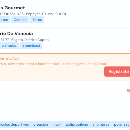
os Gourmet
a 17 # 55n-435 | Popayán, Cauca, 190001
antes
Comida
Bares
rio De Venecia
51-77 | Bogotá, Distrito Capital
animales
inseminaci
ión dueños!
ra tu comercio ahora e incrementa tu alcance global con iGlobal.
¡Registrate
S
iculos deportivos
creacion
movil
polipropileno
alfombras
polarizac