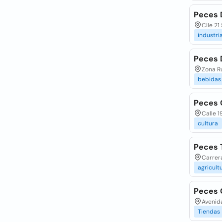
Peces 
Clle 21
industri
Peces 
Zona Ru
bebidas
Peces 
Calle 1
cultura
Peces 
Carrera
agricult
Peces 
Avenid
Tiendas