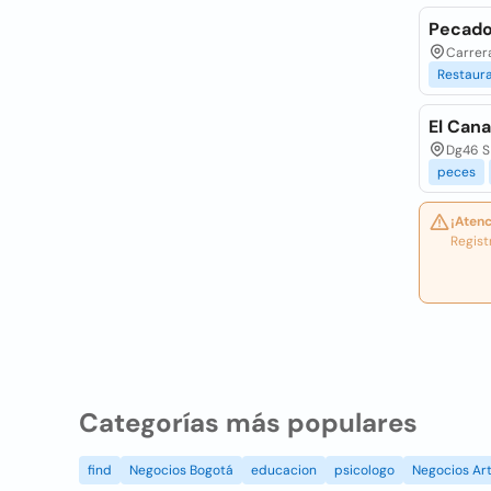
Pecad
Carrer
Restaur
El Cana
Dg46 S 
peces
¡Atenc
Regist
Categorías más populares
find
Negocios Bogotá
educacion
psicologo
Negocios Art