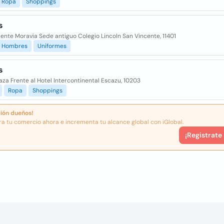
Ropa
Shoppings
s
ente Moravia Sede antiguo Colegio Lincoln San Vincente, 11401
Hombres
Uniformes
s
aza Frente al Hotel Intercontinental Escazu, 10203
Ropa
Shoppings
ión dueños!
ra tu comercio ahora e incrementa tu alcance global con iGlobal.
¡Registrate