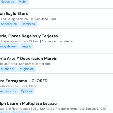
Negocios
Mujer
an Eagle Store
, Los Colegios N1-253-LC San Jose, 11401
Accesorios
Hombres
eria, Flores Regalos y Tarjetas
 Alajuela, contiguo a El Rayo | Atenas centro | Atenas
babyshower
regalo
ería Arte Y Decoración Marvin
e las Flores | San Rafael De Heredia
buscador
originales
ore Ferragamo - CLOSED
ultiplaza | San José, 10203
Accesorios
Ópticas
lph Lauren Multiplaza Escazu
aza, 3rd Floor, locales 328 y 329 Autop. Próspero Fernández San José, 10201