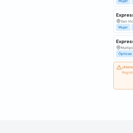
Mujer
Expres
San Vic
Mujer
Expres
Multipl
Ópticas
¡Atenc
Regist