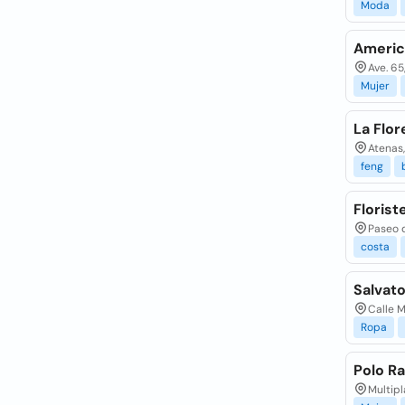
Moda
Americ
Ave. 65
Mujer
La Flor
Atenas,
feng
Florist
Paseo d
costa
Salvat
Calle M
Ropa
Polo Ra
Multipl