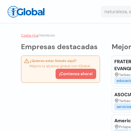
Costa rica
/
Hombres
Empresas destacadas
Mejo
¿Quieres estar listado aquí?
FRATER
Mejora tu alcance global con iGlobal.
EVANG
¡Comienza ahora!
Tarbaca
educaci
ASOCIA
Tarbaca
servicio
Americ
Próspe