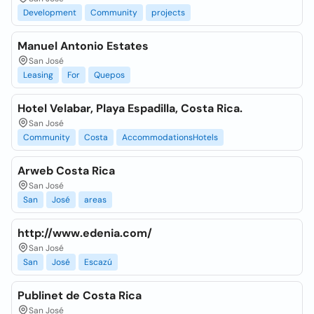
Development
Community
projects
Manuel Antonio Estates
San José
Leasing
For
Quepos
Hotel Velabar, Playa Espadilla, Costa Rica.
San José
Community
Costa
AccommodationsHotels
Arweb Costa Rica
San José
San
José
areas
http://www.edenia.com/
San José
San
José
Escazú
Publinet de Costa Rica
San José