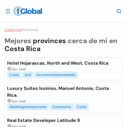
Costa rica
/
Provinces
Mejores
provinces
cerca de mi en
Costa Rica
Hotel Hojarascas, North and West, Costa Rica
San José
Costa
and
AccommodationsHotels
Luxury Suites Issimos, Manuel Antonio, Costa
Rica.
San José
WeddingsHoneymoons
Community
Costa
Real Estate Developer Latitude 9
San José