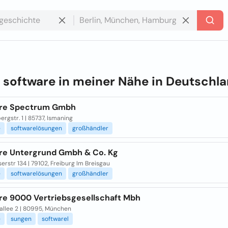
e
software in meiner Nähe in
Deutschl
re Spectrum Gmbh
rgstr. 1 | 85737, Ismaning
e
softwarelösungen
großhändler
re Untergrund Gmbh & Co. Kg
erstr 134 | 79102, Freiburg Im Breisgau
e
softwarelösungen
großhändler
re 9000 Vertriebsgesellschaft Mbh
allee 2 | 80995, München
e
sungen
softwarel