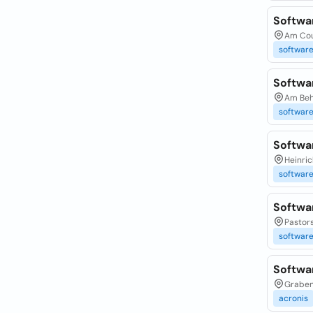
Softwar
Am Cour
softwar
Softwa
Am Beh
softwar
Softwa
Heinric
softwar
Softwa
Pastors
softwar
Softwa
Grabens
acronis