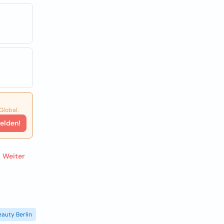
Global.
elden!
Weiter
eauty Berlin