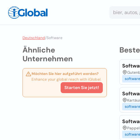
Deutschland
/
Software
Ähnliche
Best
Unternehmen
Softwa
Gutenbe
Möchten Sie hier aufgeführt werden?
softwar
Enhance your global reach with iGlobal.
Starten Sie jetzt!
Softwa
Kartäus
softwar
Softwa
Pappel
softwar