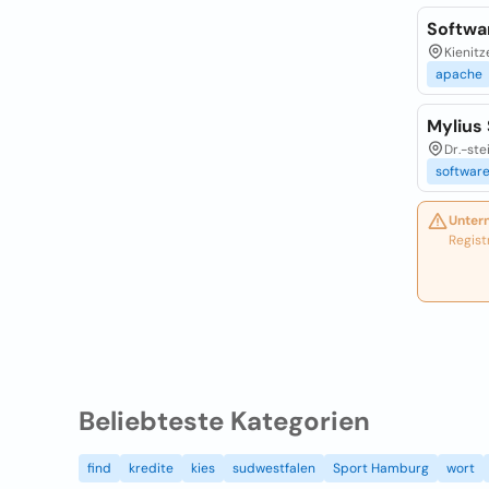
Softwa
Kienitze
apache
Mylius
Dr.-ste
softwar
Unter
Regist
Beliebteste Kategorien
find
kredite
kies
sudwestfalen
Sport Hamburg
wort