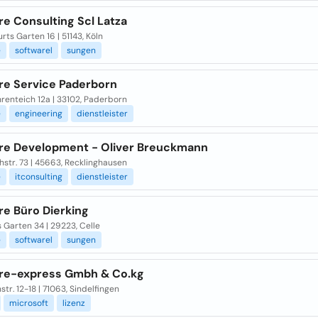
e Consulting Scl Latza
ts Garten 16 | 51143, Köln
e
softwarel
sungen
re Service Paderborn
renteich 12a | 33102, Paderborn
e
engineering
dienstleister
re Development - Oliver Breuckmann
hstr. 73 | 45663, Recklinghausen
e
itconsulting
dienstleister
re Büro Dierking
 Garten 34 | 29223, Celle
e
softwarel
sungen
re-express Gmbh & Co.kg
tr. 12-18 | 71063, Sindelfingen
microsoft
lizenz