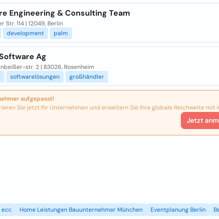
re Engineering & Consulting Team
r Str. 114 | 12049, Berlin
development
palm
 Software Ag
inbeißer-str. 2 | 83026, Rosenheim
e
softwarelösungen
großhändler
nehmer aufgepasst!
rieren Sie jetzt Ihr Unternehmen und erweitern Sie Ihre globale Reichweite mit i
Jetzt anm
ecc
Home Leistungen Bauunternehmer München
Eventplanung Berlin
B