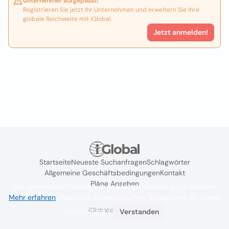
Unternehmer aufgepasst!
Registrieren Sie jetzt Ihr Unternehmen und erweitern Sie Ihre
globale Reichweite mit iGlobal.
Jetzt anmelden!
Startseite
Neueste Suchanfragen
Schlagwörter
Allgemeine Geschäftsbedingungen
Kontakt
Pläne Ansehen
Wir verwenden Cookies, um das Nutzererlebnis zu verbessern
Mehr erfahren
. Wenn Sie weiterhin surfen, akzeptieren Sie deren
iGlobal.co @ 2024
Verwendung.
Verstanden