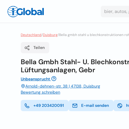
Deutschland
/
Duisburg
/
Bella gmbh stahl u blechkonstruktionen ro
Teilen
Bella Gmbh Stahl- U. Blechkonst
Lüftungsanlagen, Gebr
Unbeansprucht
Arnold-dehnen-str. 38 | 47138, Duisburg
Bewertung schreiben
+49 203420091
E-mail senden
h