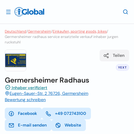
Deutschland
/
Germersheim
/
Einkaufen, sporting goods, bikes
/
Germersheimer radhaus service ersatzteile verkauf inhaber jurgen
ruckstuhl
Teilen
YEXT
Germersheimer Radhaus
Inhaber verifiziert
Eugen-Sauer-Str. 2 76726, Germersheim
Bewertung schreiben
Facebook
+49 072743100
E-mail senden
Website