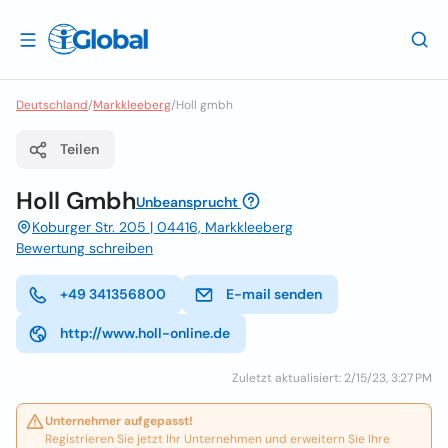
Deutschland
/
Markkleeberg
/
Holl gmbh
Teilen
Holl Gmbh
Unbeansprucht
Koburger Str. 205 | 04416, Markkleeberg
Bewertung schreiben
+49 341356800
E-mail senden
http://www.holl-online.de
Zuletzt aktualisiert: 2/15/23, 3:27 PM
Unternehmer aufgepasst!
Registrieren Sie jetzt Ihr Unternehmen und erweitern Sie Ihre