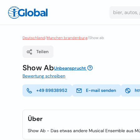
Deutschland
/
Munchen brandenburg
/
Show ab
Teilen
Show Ab
Unbeansprucht
Bewertung schreiben
+49 89838952
E-mail senden
ht
Über
Show Ab - Das etwas andere Musical Ensemble aus M