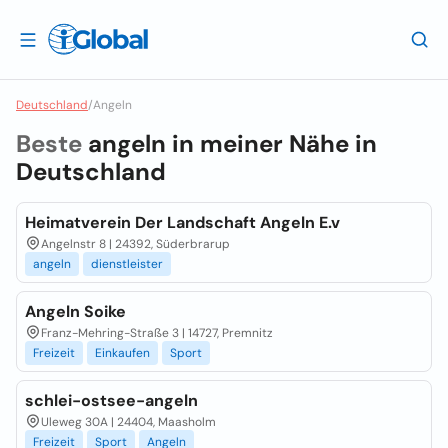
Deutschland
/
Angeln
Beste
angeln in meiner Nähe in
Deutschland
Heimatverein Der Landschaft Angeln E.v
Angelnstr 8 | 24392, Süderbrarup
angeln
dienstleister
Angeln Soike
Franz-Mehring-Straße 3 | 14727, Premnitz
Freizeit
Einkaufen
Sport
schlei-ostsee-angeln
Uleweg 30A | 24404, Maasholm
Freizeit
Sport
Angeln