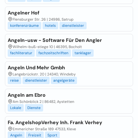
Angelner Hof
Flensburger Str. 26 | 24986, Satrup
konferenzräume
hotels
dienstleister
Angeln-usw - Software Für Den Angler
Wilhelm-buß-stiege 10 | 46395, Bocholt
fachliteratur
fachzeitschriften
tanklager
Angeln Und Mehr Gmbh
Langebrückstr. 20 | 24340, Windeby
reise
dienstleister
angelgeräte
Angeln am Ebro
Am Schönblick 2 | 86482, Aystetten
Lokale
Dienste
Fa. AngelshopVerhey Inh. Frank Verhey
Emmericher Straße 189 47533, Kleve
Angeln
Freizeit
Sport