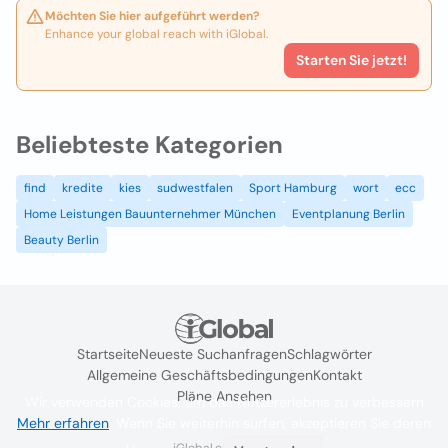
Möchten Sie hier aufgeführt werden?
Enhance your global reach with iGlobal.
Starten Sie jetzt!
Beliebteste Kategorien
find
kredite
kies
sudwestfalen
Sport Hamburg
wort
ecc
Home Leistungen Bauunternehmer München
Eventplanung Berlin
Beauty Berlin
Startseite
Neueste Suchanfragen
Schlagwörter
Allgemeine Geschäftsbedingungen
Kontakt
Pläne Ansehen
Wir verwenden Cookies, um das Nutzererlebnis zu verbessern
Mehr erfahren
. Wenn Sie weiterhin surfen, akzeptieren Sie deren