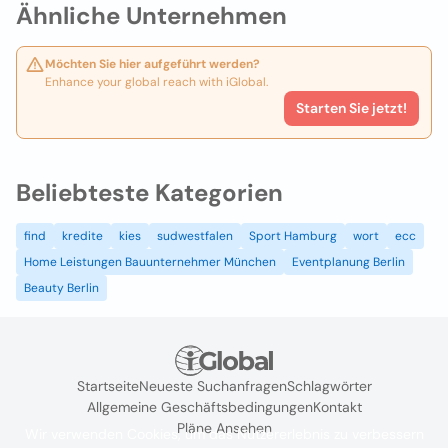
Ähnliche Unternehmen
Möchten Sie hier aufgeführt werden?
Enhance your global reach with iGlobal.
Starten Sie jetzt!
Beliebteste Kategorien
find
kredite
kies
sudwestfalen
Sport Hamburg
wort
ecc
Home Leistungen Bauunternehmer München
Eventplanung Berlin
Beauty Berlin
Startseite
Neueste Suchanfragen
Schlagwörter
Allgemeine Geschäftsbedingungen
Kontakt
Pläne Ansehen
Wir verwenden Cookies, um das Nutzererlebnis zu verbessern