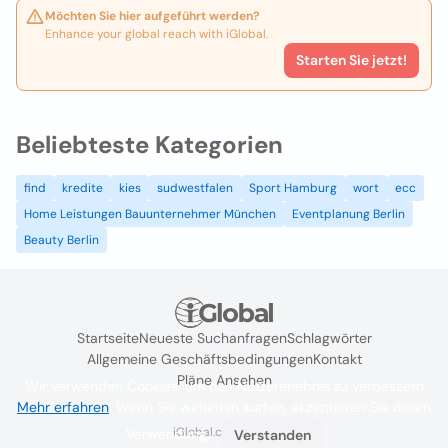
Möchten Sie hier aufgeführt werden?
Enhance your global reach with iGlobal.
Starten Sie jetzt!
Beliebteste Kategorien
find
kredite
kies
sudwestfalen
Sport Hamburg
wort
ecc
Home Leistungen Bauunternehmer München
Eventplanung Berlin
Beauty Berlin
Startseite
Neueste Suchanfragen
Schlagwörter
Allgemeine Geschäftsbedingungen
Kontakt
Pläne Ansehen
Wir verwenden Cookies, um das Nutzererlebnis zu verbessern
Mehr erfahren
. Wenn Sie weiterhin surfen, akzeptieren Sie deren
iGlobal.co @ 2024
Verwendung.
Verstanden