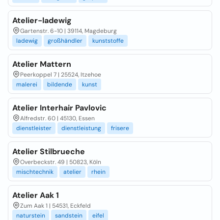
Atelier-ladewig
Gartenstr. 6-10 | 39114, Magdeburg
ladewig
großhändler
kunststoffe
Atelier Mattern
Peerkoppel 7 | 25524, Itzehoe
malerei
bildende
kunst
Atelier Interhair Pavlovic
Alfredstr. 60 | 45130, Essen
dienstleister
dienstleistung
frisere
Atelier Stilbrueche
Overbeckstr. 49 | 50823, Köln
mischtechnik
atelier
rhein
Atelier Aak 1
Zum Aak 1 | 54531, Eckfeld
naturstein
sandstein
eifel