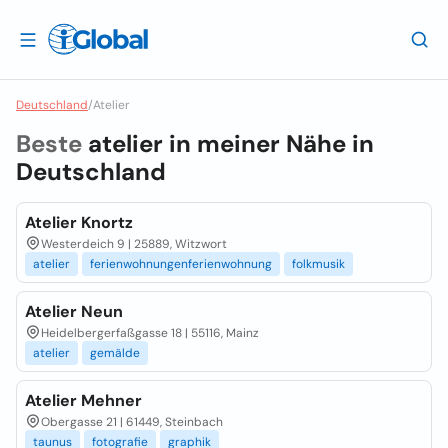
Deutschland
/
Atelier
Beste
atelier in meiner Nähe in
Deutschland
Atelier Knortz
Westerdeich 9 | 25889, Witzwort
atelier
ferienwohnungenferienwohnung
folkmusik
Atelier Neun
Heidelbergerfaßgasse 18 | 55116, Mainz
atelier
gemälde
Atelier Mehner
Obergasse 21 | 61449, Steinbach
taunus
fotografie
graphik