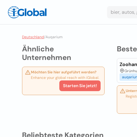
Deutschland
/
Auqarium
Ähnliche
Best
Unternehmen
Zoohan
Grünhuf
Möchten Sie hier aufgeführt werden?
auqariu
Enhance your global reach with iGlobal.
Starten Sie jetzt!
Unter
Regist
Beliebteste Kategorien