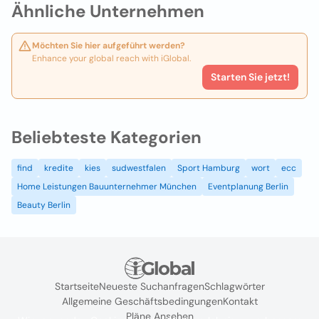
Ähnliche Unternehmen
Möchten Sie hier aufgeführt werden?
Enhance your global reach with iGlobal.
Starten Sie jetzt!
Beliebteste Kategorien
find
kredite
kies
sudwestfalen
Sport Hamburg
wort
ecc
Home Leistungen Bauunternehmer München
Eventplanung Berlin
Beauty Berlin
Startseite
Neueste Suchanfragen
Schlagwörter
Allgemeine Geschäftsbedingungen
Kontakt
Pläne Ansehen