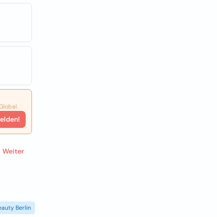
Global.
elden!
Weiter
eauty Berlin