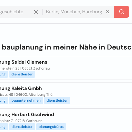
e
bauplanung in meiner Nähe in
Deutsc
nung Seidel Clemens
erstein 23 | 08321, Zschorlau
ung
dienstleister
nung Kaleita Gmbh
sstr. 48 | 04600, Altenburg Thür
ung
bauunternehmen
dienstleister
nung Herbert Gschwind
platz 7 | 97218, Gerbrunn
ung
dienstleister
planungsbüros