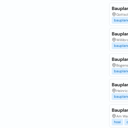
Baupla
Gottsch
bauplan
Baupla
Willibr
bauplan
Baupla
Bogenst
bauplan
Baupla
Heinric
bauplan
Baupla
Am Wal
hoai