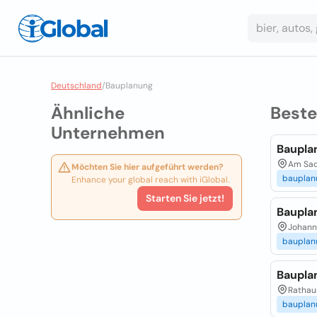
Deutschland
/
Bauplanung
Ähnliche
Best
Unternehmen
Baupla
Am Sach
Möchten Sie hier aufgeführt werden?
bauplan
Enhance your global reach with iGlobal.
Starten Sie jetzt!
Baupla
Johanni
bauplan
Baupla
Rathaus
bauplan