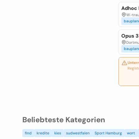
Adhoc 
W.-trau
bauplan
Opus 3
Dortmu
bauplan
Unter
Regist
Beliebteste Kategorien
find
kredite
kies
sudwestfalen
Sport Hamburg
wort