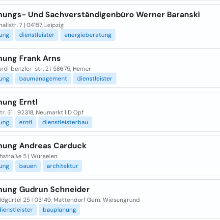
nungs- Und Sachverständigenbüro Werner Baranski
allstr. 7 | 04157, Leipzig
ung
dienstleister
energieberatung
nung Frank Arns
ord-benzler-str. 2 | 58675, Hemer
ung
baumanagement
dienstleister
nung Erntl
r. 31 | 92318, Neumarkt I D Opf
ung
erntl
dienstleisterbau
nung Andreas Carduck
hstraße 5 | Würselen
ung
bauen
architektur
nung Gudrun Schneider
dgürtel 25 | 03149, Mattendorf Gem. Wiesengrund
dienstleister
bauplanung