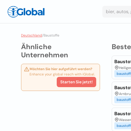
Deutschland
/
Baustoffe
Ähnliche
Best
Unternehmen
Bausto
Heilige
Möchten Sie hier aufgeführt werden?
baustoff
Enhance your global reach with iGlobal.
Starten Sie jetzt!
Baustof
Arnbruc
baustoff
Bausto
Wasser
baustoff