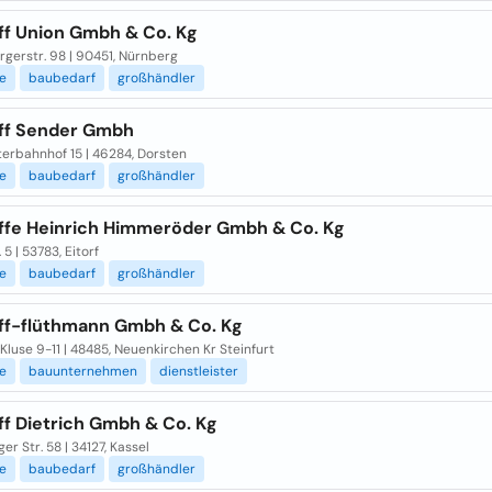
ff Union Gmbh & Co. Kg
gerstr. 98 | 90451, Nürnberg
e
baubedarf
großhändler
ff Sender Gmbh
erbahnhof 15 | 46284, Dorsten
e
baubedarf
großhändler
ffe Heinrich Himmeröder Gmbh & Co. Kg
 5 | 53783, Eitorf
e
baubedarf
großhändler
ff-flüthmann Gmbh & Co. Kg
Kluse 9-11 | 48485, Neuenkirchen Kr Steinfurt
e
bauunternehmen
dienstleister
ff Dietrich Gmbh & Co. Kg
er Str. 58 | 34127, Kassel
e
baubedarf
großhändler