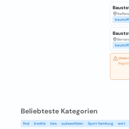
Bausto
Raiffei
baustoff
Bausto
Bernard
baustoff
Unter
Regist
Beliebteste Kategorien
find
kredite
kies
sudwestfalen
Sport Hamburg
wort