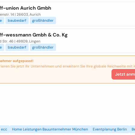
ff-union Aurich Gmbh
senstr. 14 | 26603, Aurich
e
baubedarf
großhändler
ff-wessmann Gmbh & Co. Kg
 Str. 46 | 49809, Lingen
e
baubedarf
großhändler
nehmer aufgepasst!
rieren Sie jetzt Ihr Unternehmen und erweitern Sie Ihre globale Reichweite mit i
Jetzt anm
ecc
Home Leistungen Bauunternehmer München
Eventplanung Berlin
B