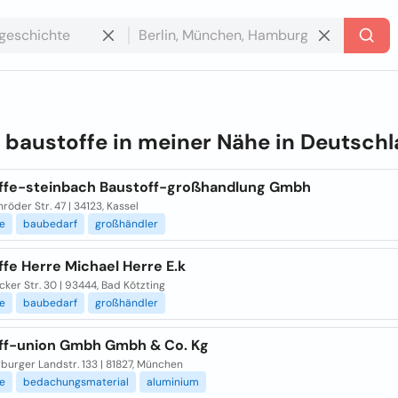
e
baustoffe in meiner Nähe in
Deutschl
ffe-steinbach Baustoff-großhandlung Gmbh
nröder Str. 47 | 34123, Kassel
e
baubedarf
großhändler
fe Herre Michael Herre E.k
ker Str. 30 | 93444, Bad Kõtzting
e
baubedarf
großhändler
ff-union Gmbh Gmbh & Co. Kg
burger Landstr. 133 | 81827, München
e
bedachungsmaterial
aluminium