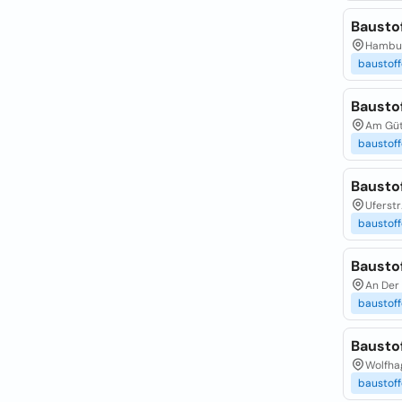
Bausto
Hambur
baustoff
Bausto
Am Güt
baustoff
Bausto
Uferstr.
baustoff
Bausto
An Der 
baustoff
Bausto
Wolfhag
baustoff