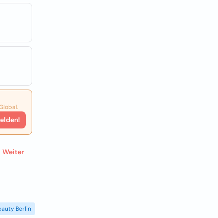
Global.
elden!
Weiter
eauty Berlin