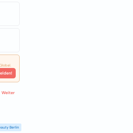
Global.
elden!
Weiter
eauty Berlin