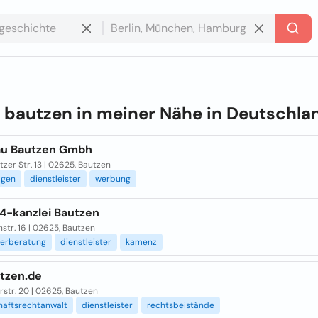
e
bautzen in meiner Nähe in
Deutschla
au Bautzen Gmbh
zer Str. 13 | 02625, Bautzen
agen
dienstleister
werbung
4-kanzlei Bautzen
str. 16 | 02625, Bautzen
uerberatung
dienstleister
kamenz
tzen.de
str. 20 | 02625, Bautzen
haftsrechtanwalt
dienstleister
rechtsbeistände