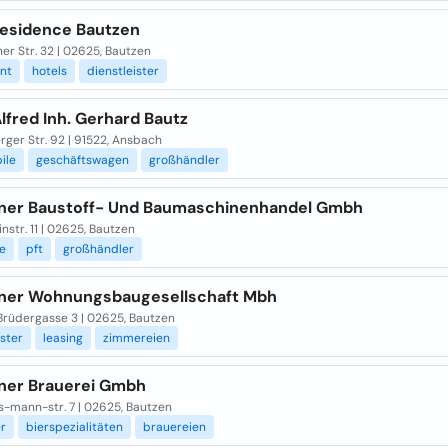
Residence Bautzen
er Str. 32 | 02625, Bautzen
nt
hotels
dienstleister
lfred Inh. Gerhard Bautz
ger Str. 92 | 91522, Ansbach
ile
geschäftswagen
großhändler
ner Baustoff- Und Baumaschinenhandel Gmbh
nstr. 11 | 02625, Bautzen
e
pft
großhändler
ner Wohnungsbaugesellschaft Mbh
Brüdergasse 3 | 02625, Bautzen
ister
leasing
zimmereien
ner Brauerei Gmbh
-mann-str. 7 | 02625, Bautzen
er
bierspezialitäten
brauereien