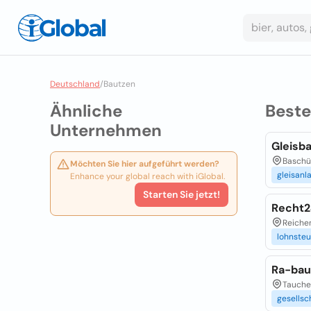
Deutschland
/
Bautzen
Ähnliche
Best
Unternehmen
Gleisb
Baschüt
Möchten Sie hier aufgeführt werden?
gleisanl
Enhance your global reach with iGlobal.
Starten Sie jetzt!
Recht2
Reichen
lohnste
Ra-bau
Taucher
gesellsc