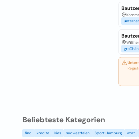
Bautze
Kornma
unterne
Bautze
Wilthen
großhän
Unter
Regist
Beliebteste Kategorien
find
kredite
kies
sudwestfalen
Sport Hamburg
wort