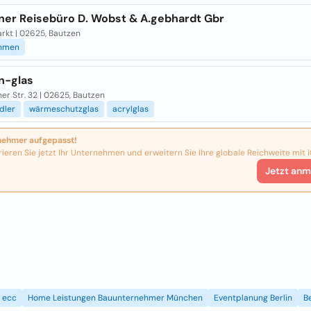
ner Reisebüro D. Wobst & A.gebhardt Gbr
rkt | 02625, Bautzen
hmen
n-glas
er Str. 32 | 02625, Bautzen
dler
wärmeschutzglas
acrylglas
nehmer aufgepasst!
rieren Sie jetzt Ihr Unternehmen und erweitern Sie Ihre globale Reichweite mit i
Jetzt anm
ecc
Home Leistungen Bauunternehmer München
Eventplanung Berlin
B