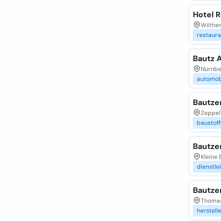
Hotel 
Wilthen
restaura
Bautz A
Nürnber
automob
Bautze
Zeppeli
baustoff
Bautze
Kleine 
dienstle
Bautze
Thomas
herstell