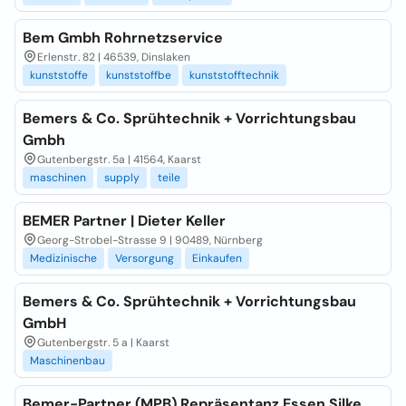
Bem Gmbh Rohrnetzservice
Erlenstr. 82 | 46539, Dinslaken
kunststoffe
kunststoffbe
kunststofftechnik
Bemers & Co. Sprühtechnik + Vorrichtungsbau
Gmbh
Gutenbergstr. 5a | 41564, Kaarst
maschinen
supply
teile
BEMER Partner | Dieter Keller
Georg-Strobel-Strasse 9 | 90489, Nürnberg
Medizinische
Versorgung
Einkaufen
Bemers & Co. Sprühtechnik + Vorrichtungsbau
GmbH
Gutenbergstr. 5 a | Kaarst
Maschinenbau
Bemer-Partner (MPB) Repräsentanz Essen Silke