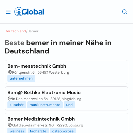
Deutschland
/
Bemer
Beste
bemer in meiner Nähe in
Deutschland
Bem-messtechnik Gmbh
Röntgenstr. 6 | 56457, Westerburg
unternehmen
Bem@ Bethke Electronic Music
In Den Meerwellen 5a | 39128, Magdeburg
zubehör
musikinstrumente
und
Bemer Medizintechnik Gmbh
Gottlieb-daimler-str. 90 | 72290, Loßburg
wellness
fachärzte
osteoporose