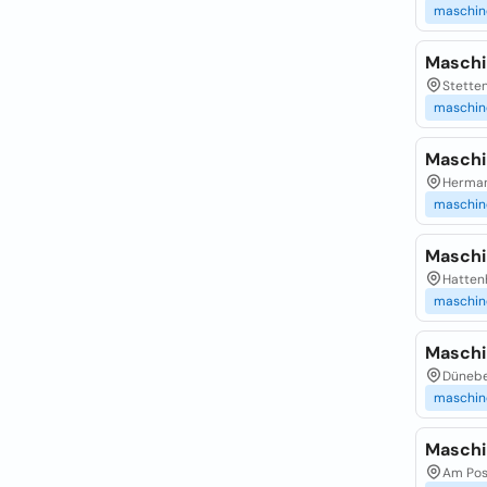
maschin
Maschi
Stetten
maschin
Maschi
Herman
maschin
Maschi
Hattenh
maschin
Maschi
Düneber
maschin
Maschi
Am Pos