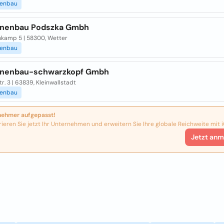
enbau
nenbau Podszka Gmbh
kamp 5 | 58300, Wetter
enbau
nenbau-schwarzkopf Gmbh
tr. 3 | 63839, Kleinwallstadt
enbau
nehmer aufgepasst!
rieren Sie jetzt Ihr Unternehmen und erweitern Sie Ihre globale Reichweite mit i
Jetzt anm