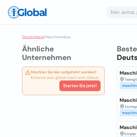
Deutschland
/
Maschinenbau
Ähnliche
Best
Unternehmen
Deut
Möchten Sie hier aufgeführt werden?
Maschi
Enhance your global reach with iGlobal.
Tweegt
Starten Sie jetzt!
maschin
Maschi
Zschepp
maschin
Maschi
Ettaler