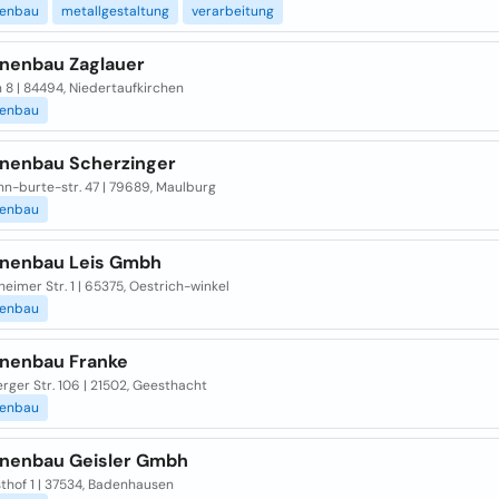
enbau
metallgestaltung
verarbeitung
nenbau Zaglauer
 8 | 84494, Niedertaufkirchen
enbau
nenbau Scherzinger
n-burte-str. 47 | 79689, Maulburg
enbau
nenbau Leis Gmbh
eimer Str. 1 | 65375, Oestrich-winkel
enbau
nenbau Franke
ger Str. 106 | 21502, Geesthacht
enbau
nenbau Geisler Gmbh
thof 1 | 37534, Badenhausen