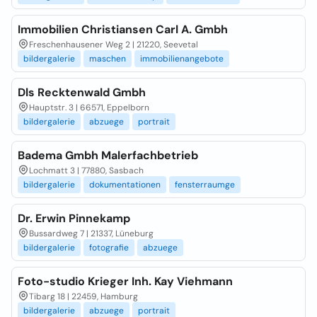
Immobilien Christiansen Carl A. Gmbh
Freschenhausener Weg 2 | 21220, Seevetal
bildergalerie
maschen
immobilienangebote
Dls Recktenwald Gmbh
Hauptstr. 3 | 66571, Eppelborn
bildergalerie
abzuege
portrait
Badema Gmbh Malerfachbetrieb
Lochmatt 3 | 77880, Sasbach
bildergalerie
dokumentationen
fensterraumge
Dr. Erwin Pinnekamp
Bussardweg 7 | 21337, Lüneburg
bildergalerie
fotografie
abzuege
Foto-studio Krieger Inh. Kay Viehmann
Tibarg 18 | 22459, Hamburg
bildergalerie
abzuege
portrait