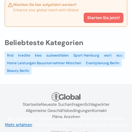
Möchten Sie hier aufgeführt werden?
Enhance your global reach with iGlobal.
Starten Sie jetzt!
Beliebteste Kategorien
find
kredite
kies
sudwestfalen
Sport Hamburg
wort
ecc
Home Leistungen Bauunternehmer München
Eventplanung Berlin
Beauty Berlin
Startseite
Neueste Suchanfragen
Schlagwörter
Allgemeine Geschäftsbedingungen
Kontakt
Pläne Ansehen
Wir verwenden Cookies, um das Nutzererlebnis zu verbessern
Mehr erfahren
. Wenn Sie weiterhin surfen, akzeptieren Sie deren