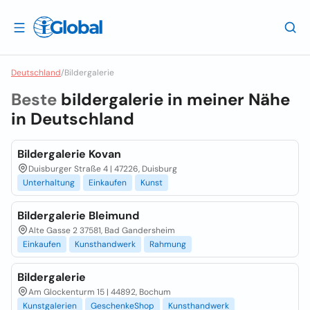
Deutschland
/
Bildergalerie
Beste
bildergalerie in meiner Nähe
in
Deutschland
Bildergalerie Kovan
Duisburger Straße 4 | 47226, Duisburg
Unterhaltung
Einkaufen
Kunst
Bildergalerie Bleimund
Alte Gasse 2 37581, Bad Gandersheim
Einkaufen
Kunsthandwerk
Rahmung
Bildergalerie
Am Glockenturm 15 | 44892, Bochum
Kunstgalerien
GeschenkeShop
Kunsthandwerk