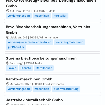
Placke Werkzeug- Blechbearbeitungsmaschinen
Gmbh
Auf Dem Platen 11-13 | 49326, Melle
vorrichtungsbau
maschinen
hersteller
Bmv, Blechbearbeitungsmaschinen, Vertriebs
Gmbh
Liebigstr. 5-9 | 26389, Wilhelmshaven
werkzeugmaschinenreparaturen
werkzeugmaschinen
großhändler
Stoema Blechbearbeitungsmaschinen
Sandweg 1 | 49324, Melle
Lokale
Dienste
Metallbauer
Ramko-maschinen Gmbh
Markdorfer Str. 1 | 88048, Friedrichshafen
vorrichtungsbau
maschinen
blechverarbeitung
Jestrabek Metalltechnik Gmbh