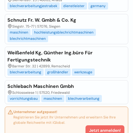
Siemensstr. 25 | 48683, Ahaus
blechverarbeitungjestrabek
dienstleister
germany
Schnutz Fr. W. Gmbh & Co. Kg
Siegstr. 75-77 | 57076, Siegen
maschinen
hochleistungsblechrichtmaschinen
blechrichtmaschinen
Weißenfeld Kg, Günther Ing.büro Für
Fertigungstechnik
Barmer Str. 32 | 42899, Remscheid
blechverarbeitung
großhändler
werkzeuge
Schlebach Maschinen Gmbh
Schlosswiese 1 | 57520, Friedewald
vorrichtungsbau
maschinen
blechverarbeitung
Unternehmer aufgepasst!
Registrieren Sie jetzt Ihr Unternehmen und erweitern Sie Ihre
globale Reichweite mit iGlobal.
Jetzt anmelden!