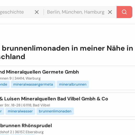
e
brunnenlimonaden in meiner Nähe in
schland
Und Mineralquellen Germete Gmbh
nnen 9 | 34414, Warburg
ende
mineralwassergermeta
mineralbrunnen
 & Luisen Mineralquellen Bad Vilbel Gmbh & Co
r Str. 18-28 | 61118, Bad Vilbel
er
mineralwasser
brunnenlimonaden
lbrunnen Rhönsprudel
shof 2 | 36157, Ebersburg