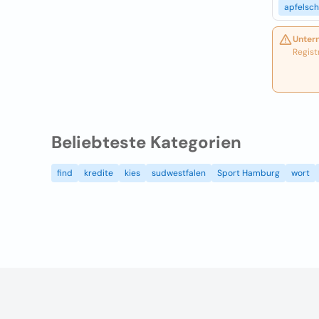
apfelsch
Unter
Regist
Beliebteste Kategorien
find
kredite
kies
sudwestfalen
Sport Hamburg
wort