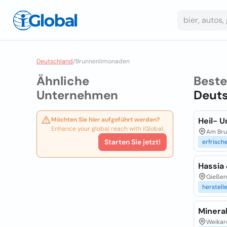
Deutschland
/
Brunnenlimonaden
Ähnliche
Best
Unternehmen
Deut
Möchten Sie hier aufgeführt werden?
Heil- 
Enhance your global reach with iGlobal.
Am Bru
Starten Sie jetzt!
erfrisch
Hassia
Gießene
herstell
Minera
Weikard