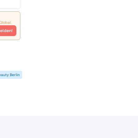
Global.
elden!
eauty Berlin