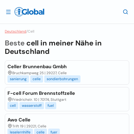
Deutschland
/
Cell
Beste
cell in meiner Nähe in
Deutschland
Celler Brunnenbau Gmbh
Bruchkampweg 25 | 29227, Celle
sanierung
celle
sondierbohrungen
F-cell Forum Brennstoffzelle
Friedrichstr. 10 | 70174, Stuttgart
cell
wasserstoff
fuel
Awo Celle
Trift 19 | 29221, Celle
leselernhilfe
celle
fuer