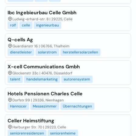
Ibc Ingebieurbau Celle Gmbh
Ludwig-erhard-str. 8 | 29225, Celle
rolf
celle
ingenieurbau
Q-cells Ag
Guardianstr 16 | 06766, Thalheim
dienstleister
solarstrom
herstellersolarzellen
X-cell Communications Gmbh
Glockenstr 33c | 40476, Düsseldorf
talent
handelsmarketing
autorensystem
Hotels Pensionen Charles Celle
Dorfstr.99 | 29336, Nienhagen
Hannocer
Messezimmer
Übernachtungen
Celler Heimstiftung
Harburger Str. 70 | 29223, Celle
seniorenresidenzen
seniorenheime