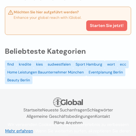
Möchten Sie hier aufgeführt werden?
Enhance your global reach with iGlobal.
Starten Sie jetzt!
Beliebteste Kategorien
find
kredite
kies
sudwestfalen
Sport Hamburg
wort
ecc
Home Leistungen Bauunternehmer München
Eventplanung Berlin
Beauty Berlin
Startseite
Neueste Suchanfragen
Schlagwörter
Allgemeine Geschäftsbedingungen
Kontakt
Pläne Ansehen
Wir verwenden Cookies, um das Nutzererlebnis zu verbessern
Mehr erfahren
. Wenn Sie weiterhin surfen, akzeptieren Sie deren