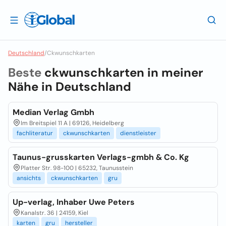
Deutschland
/
Ckwunschkarten
Beste
ckwunschkarten in meiner
Nähe in
Deutschland
Median Verlag Gmbh
Im Breitspiel 11 A | 69126, Heidelberg
fachliteratur
ckwunschkarten
dienstleister
Taunus-grusskarten Verlags-gmbh & Co. Kg
Platter Str. 98-100 | 65232, Taunusstein
ansichts
ckwunschkarten
gru
Up-verlag, Inhaber Uwe Peters
Kanalstr. 36 | 24159, Kiel
karten
gru
hersteller