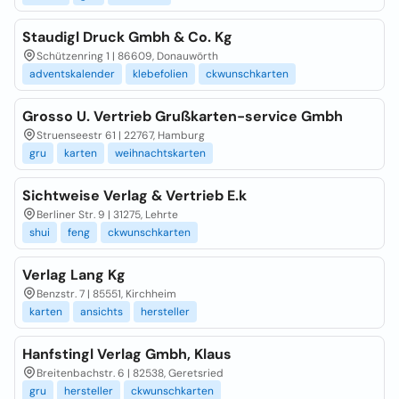
Staudigl Druck Gmbh & Co. Kg
Schützenring 1 | 86609, Donauwörth
adventskalender
klebefolien
ckwunschkarten
Grosso U. Vertrieb Grußkarten-service Gmbh
Struenseestr 61 | 22767, Hamburg
gru
karten
weihnachtskarten
Sichtweise Verlag & Vertrieb E.k
Berliner Str. 9 | 31275, Lehrte
shui
feng
ckwunschkarten
Verlag Lang Kg
Benzstr. 7 | 85551, Kirchheim
karten
ansichts
hersteller
Hanfstingl Verlag Gmbh, Klaus
Breitenbachstr. 6 | 82538, Geretsried
gru
hersteller
ckwunschkarten