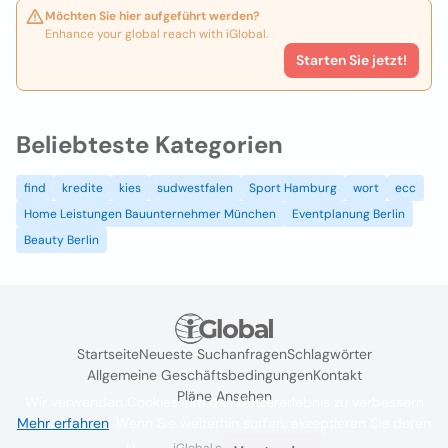
Möchten Sie hier aufgeführt werden?
Enhance your global reach with iGlobal.
Starten Sie jetzt!
Beliebteste Kategorien
find
kredite
kies
sudwestfalen
Sport Hamburg
wort
ecc
Home Leistungen Bauunternehmer München
Eventplanung Berlin
Beauty Berlin
Startseite
Neueste Suchanfragen
Schlagwörter
Allgemeine Geschäftsbedingungen
Kontakt
Pläne Ansehen
Wir verwenden Cookies, um das Nutzererlebnis zu verbessern
Mehr erfahren
. Wenn Sie weiterhin surfen, akzeptieren Sie deren