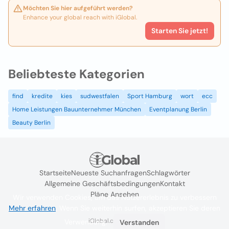
Möchten Sie hier aufgeführt werden?
Enhance your global reach with iGlobal.
Starten Sie jetzt!
Beliebteste Kategorien
find
kredite
kies
sudwestfalen
Sport Hamburg
wort
ecc
Home Leistungen Bauunternehmer München
Eventplanung Berlin
Beauty Berlin
Startseite
Neueste Suchanfragen
Schlagwörter
Allgemeine Geschäftsbedingungen
Kontakt
Pläne Ansehen
Wir verwenden Cookies, um das Nutzererlebnis zu verbessern
Mehr erfahren
. Wenn Sie weiterhin surfen, akzeptieren Sie deren
iGlobal.co @ 2024
Verwendung.
Verstanden