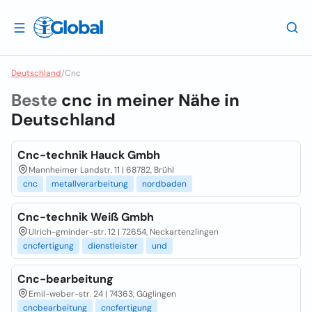
Deutschland
/
Cnc
Beste
cnc in meiner Nähe in
Deutschland
Cnc-technik Hauck Gmbh
Mannheimer Landstr. 11 | 68782, Brühl
cnc
metallverarbeitung
nordbaden
Cnc-technik Weiß Gmbh
Ulrich-gminder-str. 12 | 72654, Neckartenzlingen
cncfertigung
dienstleister
und
Cnc-bearbeitung
Emil-weber-str. 24 | 74363, Güglingen
cncbearbeitung
cncfertigung