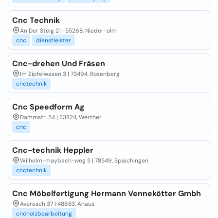
Cnc Technik
An Der Steig 21 | 55268, Nieder-olm
cnc
dienstleister
Cnc-drehen Und Fräsen
Im Zipfelwasen 3 | 73494, Rosenberg
cnctechnik
Cnc Speedform Ag
Dammstr. 54 | 33824, Werther
cnc
Cnc-technik Heppler
Wilhelm-maybach-weg 5 | 78549, Spaichingen
cnctechnik
Cnc Möbelfertigung Hermann Vennekötter Gmbh
Averesch 37 | 48683, Ahaus
cncholzbearbeitung