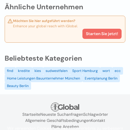
Ähnliche Unternehmen
Möchten Sie hier aufgeführt werden?
Enhance your global reach with iGlobal.
Starten Sie jetzt!
Beliebteste Kategorien
find
kredite
kies
sudwestfalen
Sport Hamburg
wort
ecc
Home Leistungen Bauunternehmer München
Eventplanung Berlin
Beauty Berlin
Startseite
Neueste Suchanfragen
Schlagwörter
Allgemeine Geschäftsbedingungen
Kontakt
Pläne Ansehen
Wir verwenden Cookies, um das Nutzererlebnis zu verbessern