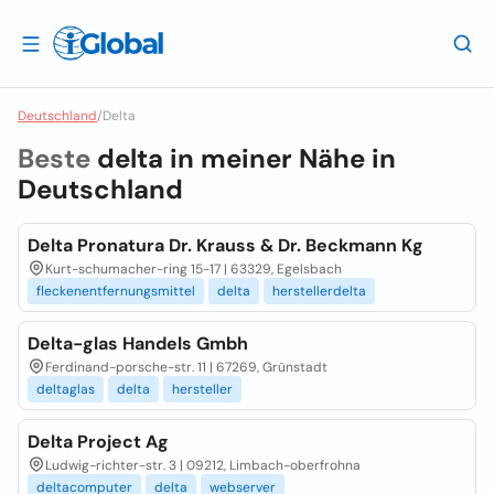
Deutschland
/
Delta
Beste
delta in meiner Nähe in
Deutschland
Delta Pronatura Dr. Krauss & Dr. Beckmann Kg
Kurt-schumacher-ring 15-17 | 63329, Egelsbach
fleckenentfernungsmittel
delta
herstellerdelta
Delta-glas Handels Gmbh
Ferdinand-porsche-str. 11 | 67269, Grünstadt
deltaglas
delta
hersteller
Delta Project Ag
Ludwig-richter-str. 3 | 09212, Limbach-oberfrohna
deltacomputer
delta
webserver