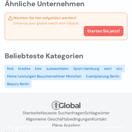
Ähnliche Unternehmen
Möchten Sie hier aufgeführt werden?
Enhance your global reach with iGlobal.
Starten Sie jetzt!
Beliebteste Kategorien
find
kredite
kies
sudwestfalen
Sport Hamburg
wort
ecc
Home Leistungen Bauunternehmer München
Eventplanung Berlin
Beauty Berlin
Startseite
Neueste Suchanfragen
Schlagwörter
Allgemeine Geschäftsbedingungen
Kontakt
Pläne Ansehen
Wir verwenden Cookies, um das Nutzererlebnis zu verbessern