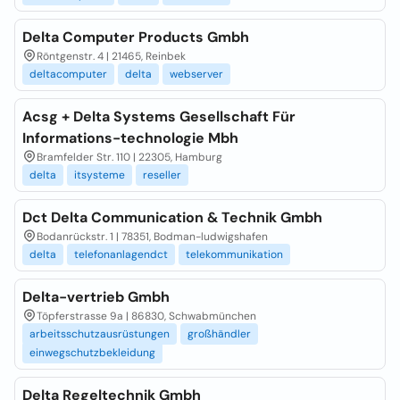
Delta Computer Products Gmbh
Röntgenstr. 4 | 21465, Reinbek
deltacomputer
delta
webserver
Acsg + Delta Systems Gesellschaft Für
Informations-technologie Mbh
Bramfelder Str. 110 | 22305, Hamburg
delta
itsysteme
reseller
Dct Delta Communication & Technik Gmbh
Bodanrückstr. 1 | 78351, Bodman-ludwigshafen
delta
telefonanlagendct
telekommunikation
Delta-vertrieb Gmbh
Töpferstrasse 9a | 86830, Schwabmünchen
arbeitsschutzausrüstungen
großhändler
einwegschutzbekleidung
Delta Regeltechnik Gmbh