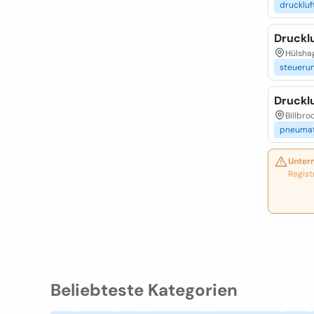
druckluf
Druckl
Hülshag
steueru
Druckl
Billbro
pneumat
Unter
Regist
Beliebteste Kategorien