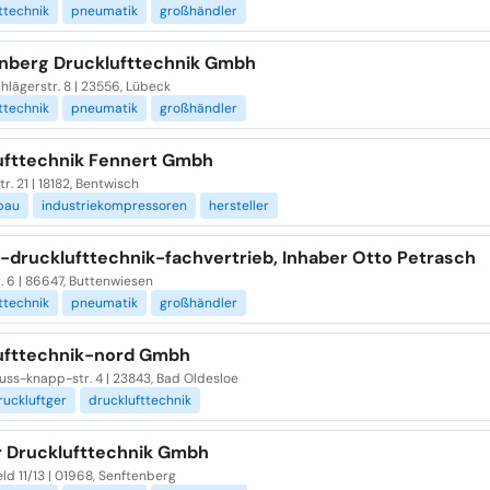
ttechnik
pneumatik
großhändler
nberg Drucklufttechnik Gmbh
lägerstr. 8 | 23556, Lübeck
ttechnik
pneumatik
großhändler
ufttechnik Fennert Gmbh
r. 21 | 18182, Bentwisch
bau
industriekompressoren
hersteller
a-drucklufttechnik-fachvertrieb, Inhaber Otto Petrasch
. 6 | 86647, Buttenwiesen
ttechnik
pneumatik
großhändler
ufttechnik-nord Gmbh
uss-knapp-str. 4 | 23843, Bad Oldesloe
ruckluftger
drucklufttechnik
r Drucklufttechnik Gmbh
ld 11/13 | 01968, Senftenberg