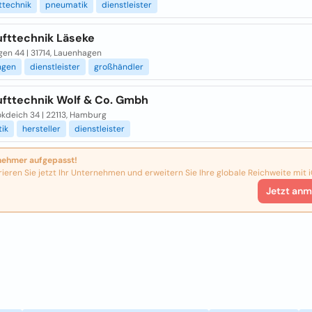
ttechnik
pneumatik
dienstleister
ufttechnik Läseke
en 44 | 31714, Lauenhagen
ngen
dienstleister
großhändler
ufttechnik Wolf & Co. Gmbh
okdeich 34 | 22113, Hamburg
ik
hersteller
dienstleister
nehmer aufgepasst!
rieren Sie jetzt Ihr Unternehmen und erweitern Sie Ihre globale Reichweite mit i
Jetzt anm