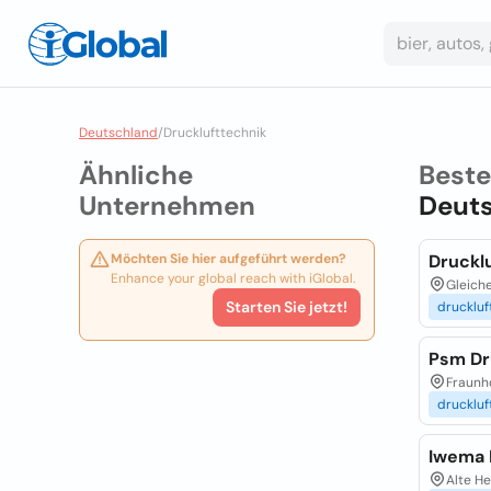
Deutschland
/
Drucklufttechnik
Ähnliche
Best
Unternehmen
Deut
Möchten Sie hier aufgeführt werden?
Druckl
Enhance your global reach with iGlobal.
Gleiche
Starten Sie jetzt!
druckluf
Psm Dr
Fraunho
druckluf
Iwema 
Alte He