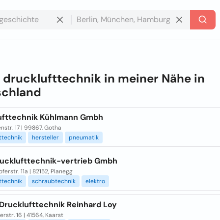
e
drucklufttechnik in meiner Nähe in
schland
ufttechnik Kühlmann Gmbh
nstr. 17 | 99867, Gotha
ttechnik
hersteller
pneumatik
ucklufttechnik-vertrieb Gmbh
ferstr. 11a | 82152, Planegg
ttechnik
schraubtechnik
elektro
Drucklufttechnik Reinhard Loy
erstr. 16 | 41564, Kaarst