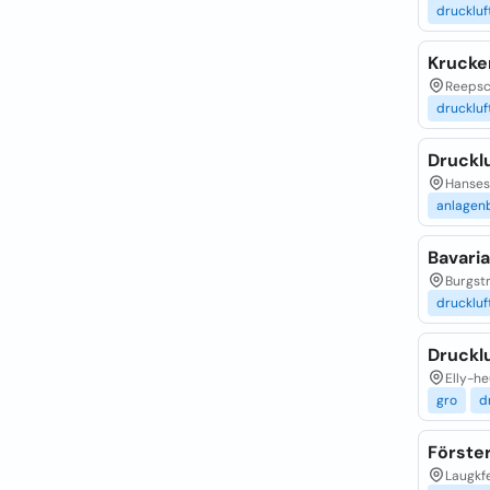
druckluf
Krucke
Reepsch
druckluf
Druckl
Hansest
anlagen
Bavari
Burgstr
druckluf
Druckl
Elly-he
gro
d
Förste
Laugkfe