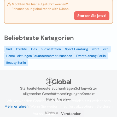
Möchten Sie hier aufgeführt werden?
Enhance your global reach with iGlobal.
Starten Sie jetzt!
Beliebteste Kategorien
find
kredite
kies
sudwestfalen
Sport Hamburg
wort
ecc
Home Leistungen Bauunternehmer München
Eventplanung Berlin
Beauty Berlin
Startseite
Neueste Suchanfragen
Schlagwörter
Allgemeine Geschäftsbedingungen
Kontakt
Pläne Ansehen
Wir verwenden Cookies, um das Nutzererlebnis zu verbessern
Mehr erfahren
. Wenn Sie weiterhin surfen, akzeptieren Sie deren
iGlobal.co @ 2024
Verwendung.
Verstanden