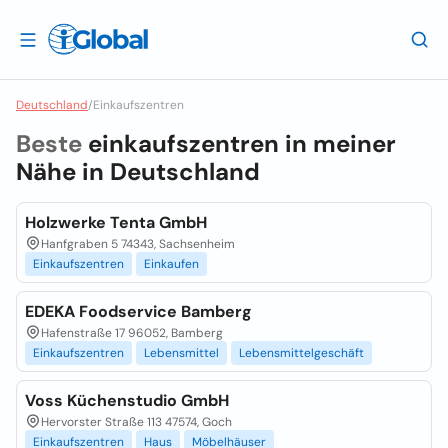
Deutschland
/
Einkaufszentren
Beste
einkaufszentren in meiner
Nähe in
Deutschland
Holzwerke Tenta GmbH
Hanfgraben 5 74343, Sachsenheim
Einkaufszentren
Einkaufen
EDEKA Foodservice Bamberg
Hafenstraße 17 96052, Bamberg
Einkaufszentren
Lebensmittel
Lebensmittelgeschäft
Voss Küchenstudio GmbH
Hervorster Straße 113 47574, Goch
Einkaufszentren
Haus
Möbelhäuser