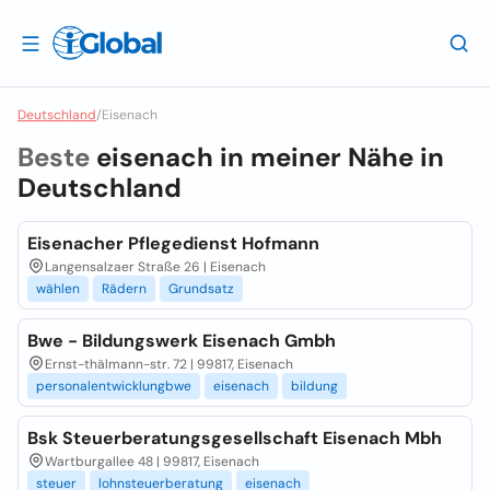
Deutschland
/
Eisenach
Beste
eisenach in meiner Nähe in
Deutschland
Eisenacher Pflegedienst Hofmann
Langensalzaer Straße 26 | Eisenach
wählen
Rädern
Grundsatz
Bwe - Bildungswerk Eisenach Gmbh
Ernst-thälmann-str. 72 | 99817, Eisenach
personalentwicklungbwe
eisenach
bildung
Bsk Steuerberatungsgesellschaft Eisenach Mbh
Wartburgallee 48 | 99817, Eisenach
steuer
lohnsteuerberatung
eisenach