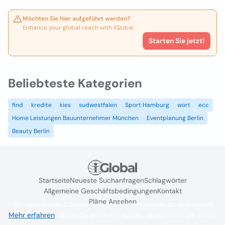
Möchten Sie hier aufgeführt werden?
Enhance your global reach with iGlobal.
Starten Sie jetzt!
Beliebteste Kategorien
find
kredite
kies
sudwestfalen
Sport Hamburg
wort
ecc
Home Leistungen Bauunternehmer München
Eventplanung Berlin
Beauty Berlin
Startseite
Neueste Suchanfragen
Schlagwörter
Allgemeine Geschäftsbedingungen
Kontakt
Pläne Ansehen
Wir verwenden Cookies, um das Nutzererlebnis zu verbessern
Mehr erfahren
. Wenn Sie weiterhin surfen, akzeptieren Sie deren