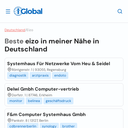
Deutschland
/
Eizo
Beste
eizo in meiner Nähe in
Deutschland
Systemhaus Für Netzwerke Vom Heu & Seidel
Röntgenstr. 1 | 93055, Regensburg
diagnostik
arztpraxis
endoto
Delwi Gmbh Computer-vertrieb
Dorfstr. 1 | 87746, Erkheim
monitor
belinea
geschäftsdruck
F&m Computer Systemhaus Gmbh
Pankstr. 8 | 13127, Berlin
cdbrennerberlin
synology
brother