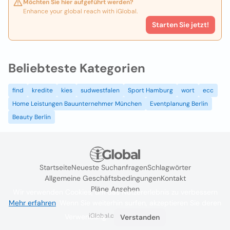
Möchten Sie hier aufgeführt werden?
Enhance your global reach with iGlobal.
Starten Sie jetzt!
Beliebteste Kategorien
find
kredite
kies
sudwestfalen
Sport Hamburg
wort
ecc
Home Leistungen Bauunternehmer München
Eventplanung Berlin
Beauty Berlin
Startseite
Neueste Suchanfragen
Schlagwörter
Allgemeine Geschäftsbedingungen
Kontakt
Pläne Ansehen
Wir verwenden Cookies, um das Nutzererlebnis zu verbessern
Mehr erfahren
. Wenn Sie weiterhin surfen, akzeptieren Sie deren
iGlobal.co @ 2024
Verwendung.
Verstanden