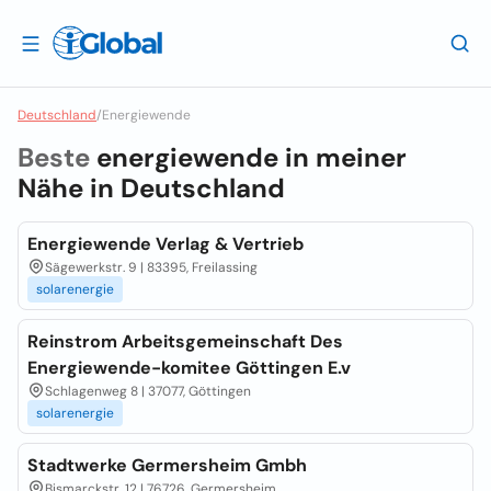
Deutschland
/
Energiewende
Beste
energiewende in meiner
Nähe in
Deutschland
Energiewende Verlag & Vertrieb
Sägewerkstr. 9 | 83395, Freilassing
solarenergie
Reinstrom Arbeitsgemeinschaft Des
Energiewende-komitee Göttingen E.v
Schlagenweg 8 | 37077, Göttingen
solarenergie
Stadtwerke Germersheim Gmbh
Bismarckstr. 12 | 76726, Germersheim