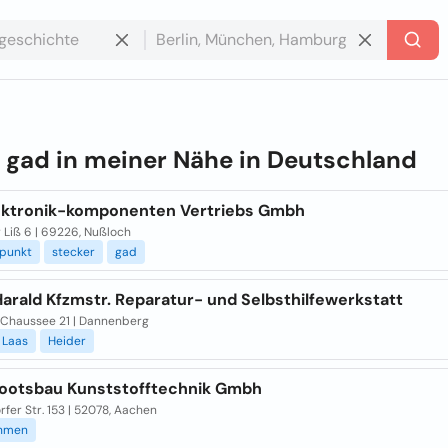
e
gad in meiner Nähe in
Deutschland
ektronik-komponenten Vertriebs Gmbh
 Liß 6 | 69226, Nußloch
punkt
stecker
gad
arald Kfzmstr. Reparatur- und Selbsthilfewerkstatt
 Chaussee 21 | Dannenberg
Laas
Heider
ootsbau Kunststofftechnik Gmbh
rfer Str. 153 | 52078, Aachen
hmen