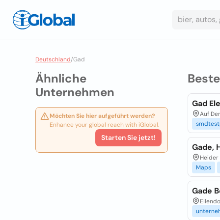
Deutschland
/
Gad
Ähnliche
Best
Unternehmen
Gad El
Auf Der
Möchten Sie hier aufgeführt werden?
smdtest
Enhance your global reach with iGlobal.
Starten Sie jetzt!
Gade, H
Heider
Maps
Gade B
Eilendo
unterne