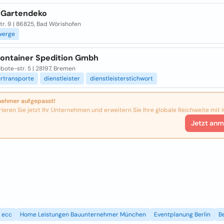
 Gartendeko
r. 9 | 86825, Bad Wörishofen
werge
ontainer Spedition Gmbh
bote-str. 5 | 28197, Bremen
ertransporte
dienstleister
dienstleisterstichwort
nehmer aufgepasst!
rieren Sie jetzt Ihr Unternehmen und erweitern Sie Ihre globale Reichweite mit i
Jetzt anm
ecc
Home Leistungen Bauunternehmer München
Eventplanung Berlin
B