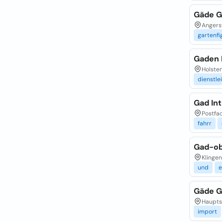
Gäde G
Angerst
gartenfi
Gaden 
Holsten
dienstle
Gad In
Postfac
fahrr
Gad-ob
Klingen
und
e
Gäde G
Haupts
import