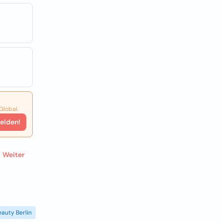
Global.
elden!
Weiter
eauty Berlin