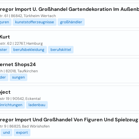
regor Import U. Großhandel Gartendekoration Im Außen
r. 61 | 86842, Türkheim Wertach
guren
kunststofferzeugnisse
großhändler
Kurt
str. 62 | 22767, Hamburg
ister
berufsbekleidung
berufskittel
ternet Shops24
h | 82018, Taufkirchen
der
sungen
ject
str 19 | 90542, Eckental
inrichtungen
ladenbau
regor Import Und Großhandel Von Figuren Und Spielzeug
tr 9 | 86825, Bad Wörishofen
und
export