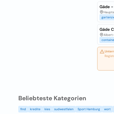
Gäde -
Hauptst
gartenz
Gäde C
Albert-
contain
Unter
Regist
Beliebteste Kategorien
find
kredite
kies
sudwestfalen
Sport Hamburg
wort