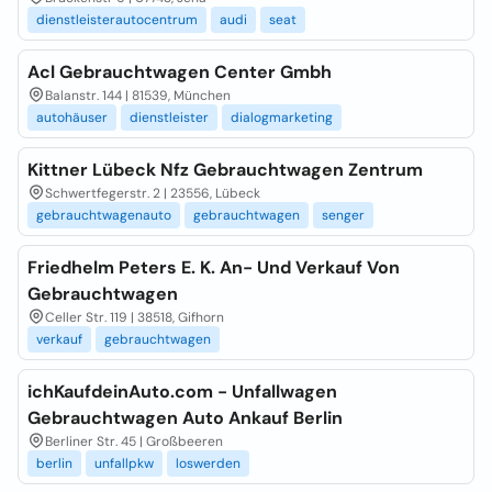
dienstleisterautocentrum
audi
seat
Acl Gebrauchtwagen Center Gmbh
Balanstr. 144 | 81539, München
autohäuser
dienstleister
dialogmarketing
Kittner Lübeck Nfz Gebrauchtwagen Zentrum
Schwertfegerstr. 2 | 23556, Lübeck
gebrauchtwagenauto
gebrauchtwagen
senger
Friedhelm Peters E. K. An- Und Verkauf Von
Gebrauchtwagen
Celler Str. 119 | 38518, Gifhorn
verkauf
gebrauchtwagen
ichKaufdeinAuto.com - Unfallwagen
Gebrauchtwagen Auto Ankauf Berlin
Berliner Str. 45 | Großbeeren
berlin
unfallpkw
loswerden