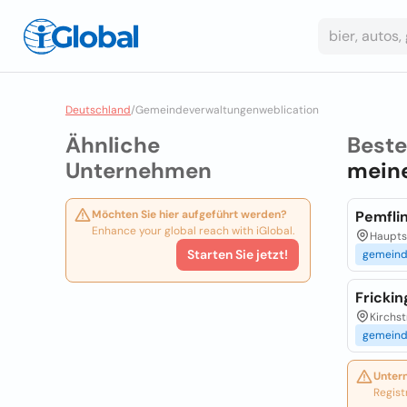
Deutschland
/
Gemeindeverwaltungenweblication
Ähnliche
Best
Unternehmen
meine
Möchten Sie hier aufgeführt werden?
Pemfli
Enhance your global reach with iGlobal.
Hauptst
Starten Sie jetzt!
gemeind
Fricki
Kirchst
gemeind
Unter
Regist