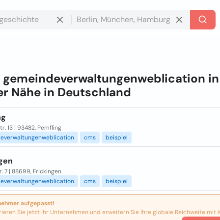
e
gemeindeverwaltungenweblication in
r Nähe in
Deutschland
ng
r. 13 | 93482, Pemfling
everwaltungenweblication
cms
beispiel
ngen
r. 7 | 88699, Frickingen
everwaltungenweblication
cms
beispiel
nehmer aufgepasst!
rieren Sie jetzt Ihr Unternehmen und erweitern Sie Ihre globale Reichweite mit i