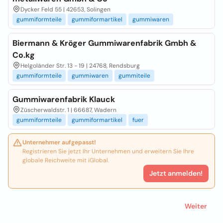
Dycker Feld 55 | 42653, Solingen
gummiformteile
gummiformartikel
gummiwaren
Biermann & Kröger Gummiwarenfabrik Gmbh &
Co.kg
Helgoländer Str. 13 - 19 | 24768, Rendsburg
gummiformteile
gummiwaren
gummiteile
Gummiwarenfabrik Klauck
Züscherwaldstr. 1 | 66687, Wadern
gummiformteile
gummiformartikel
fuer
Unternehmer aufgepasst!
Registrieren Sie jetzt Ihr Unternehmen und erweitern Sie Ihre
globale Reichweite mit iGlobal.
Jetzt anmelden!
Weiter