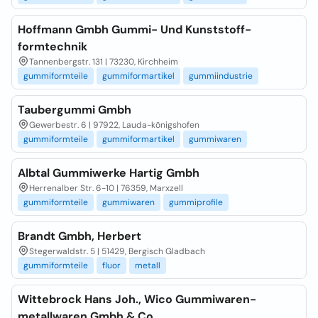
Hoffmann Gmbh Gummi- Und Kunststoff-
formtechnik
Tannenbergstr. 131 | 73230, Kirchheim
gummiformteile
gummiformartikel
gummiindustrie
Taubergummi Gmbh
Gewerbestr. 6 | 97922, Lauda-kõnigshofen
gummiformteile
gummiformartikel
gummiwaren
Albtal Gummiwerke Hartig Gmbh
Herrenalber Str. 6-10 | 76359, Marxzell
gummiformteile
gummiwaren
gummiprofile
Brandt Gmbh, Herbert
Stegerwaldstr. 5 | 51429, Bergisch Gladbach
gummiformteile
fluor
metall
Wittebrock Hans Joh., Wico Gummiwaren-
metallwaren Gmbh & Co