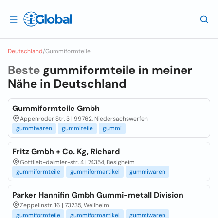
Deutschland
/
Gummiformteile
Beste
gummiformteile in meiner
Nähe in
Deutschland
Gummiformteile Gmbh
Appenröder Str. 3 | 99762, Niedersachswerfen
gummiwaren
gummiteile
gummi
Fritz Gmbh + Co. Kg, Richard
Gottlieb-daimler-str. 4 | 74354, Besigheim
gummiformteile
gummiformartikel
gummiwaren
Parker Hannifin Gmbh Gummi-metall Division
Zeppelinstr. 16 | 73235, Weilheim
gummiformteile
gummiformartikel
gummiwaren