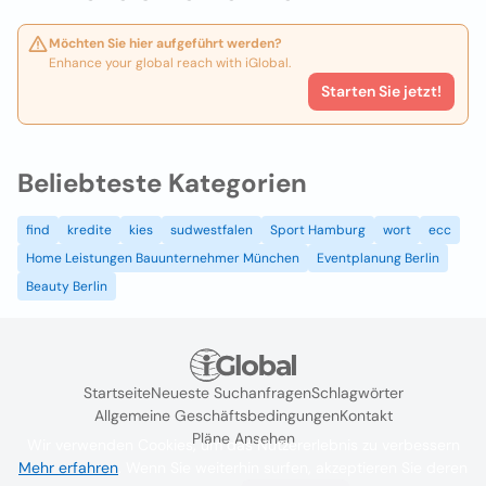
Möchten Sie hier aufgeführt werden?
Enhance your global reach with iGlobal.
Starten Sie jetzt!
Beliebteste Kategorien
find
kredite
kies
sudwestfalen
Sport Hamburg
wort
ecc
Home Leistungen Bauunternehmer München
Eventplanung Berlin
Beauty Berlin
Startseite
Neueste Suchanfragen
Schlagwörter
Allgemeine Geschäftsbedingungen
Kontakt
Pläne Ansehen
Wir verwenden Cookies, um das Nutzererlebnis zu verbessern
Mehr erfahren
. Wenn Sie weiterhin surfen, akzeptieren Sie deren