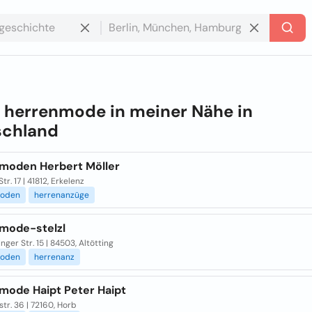
e
herrenmode in meiner Nähe in
schland
moden Herbert Möller
tr. 17 | 41812, Erkelenz
moden
herrenanzüge
mode-stelzl
nger Str. 15 | 84503, Altötting
moden
herrenanz
mode Haipt Peter Haipt
tr. 36 | 72160, Horb