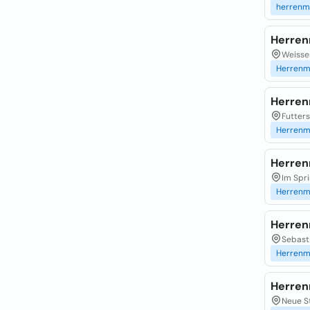
herren
Herre
Weisse
Herren
Herre
Futters
Herren
Herre
Im Spri
Herren
Herren
Sebasti
Herren
Herren
Neue St