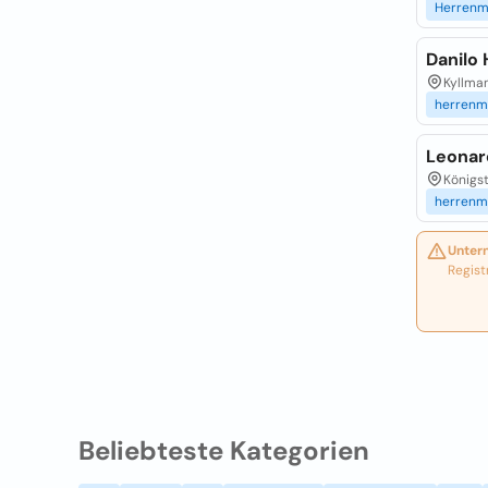
Herren
Danilo
Kyllma
herren
Leonar
Königst
herren
Unter
Regist
Beliebteste Kategorien