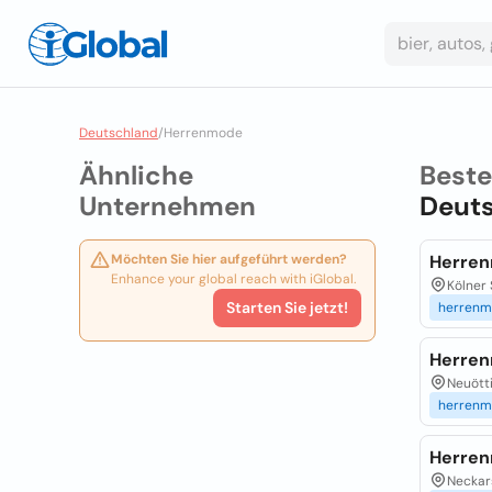
Deutschland
/
Herrenmode
Ähnliche
Best
Unternehmen
Deut
Möchten Sie hier aufgeführt werden?
Herren
Enhance your global reach with iGlobal.
Kölner S
Starten Sie jetzt!
herren
Herren
Neuötti
herren
Herren
Neckars