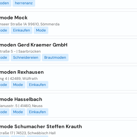
moden
herrenanz
nmode Mock
nseer Straße 1A 99610, Sömmerda
mode
Einkaufen
Mode
nmoden Gerd Kraemer GmbH
traße 5 - | Saarbrücken
mode
Schneidereien
Brautmoden
nmoden Rexhausen
ng 4 | 42489, Wülfrath
mode
Mode
Einkaufen
mode Hasselbach
anusstr. 5 | 41460, Neuss
mode
Mode
Einkaufen
mode Schumacher Steffen Krauth
raße 17 | 74523, Schwäbisch Hall