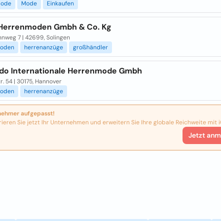
mode
Mode
Einkaufen
 Herrenmoden Gmbh & Co. Kg
nnweg 7 | 42699, Solingen
moden
herrenanzüge
großhändler
do Internationale Herrenmode Gmbh
r. 54 | 30175, Hannover
moden
herrenanzüge
nehmer aufgepasst!
rieren Sie jetzt Ihr Unternehmen und erweitern Sie Ihre globale Reichweite mit i
Jetzt anm