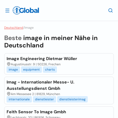
Deutschland
/
Image
Beste
image in meiner Nähe in
Deutschland
Image Engineering Dietmar Wüller
Augustinusstr. 9 | 50226, Frechen
image
equipment
charts
Imag - Internationaler Messe- U.
Ausstellungsdienst Gmbh
Am Messesee 2 | 81829, München
internationale
dienstleister
dienstleisterimag
Feith Sensor To Image Gmbh
Lechtorstr. 20 | 86956, Schongau