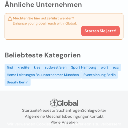
Ähnliche Unternehmen
Möchten Sie hier aufgeführt werden?
Enhance your global reach with iGlobal.
Starten Sie jetzt!
Beliebteste Kategorien
find
kredite
kies
sudwestfalen
Sport Hamburg
wort
ecc
Home Leistungen Bauunternehmer München
Eventplanung Berlin
Beauty Berlin
Startseite
Neueste Suchanfragen
Schlagwörter
Allgemeine Geschäftsbedingungen
Kontakt
Pläne Ansehen
Wir verwenden Cookies, um das Nutzererlebnis zu verbessern