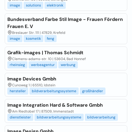
image
solutions
elektronik
Bundesverband Farbe Stil Image - Frauen Fördern
Frauen E. V
Breslauer Str. 111 | 47829, Krefeld
image
kosmetik
feng
Grafik-images | Thomas Schmidt
Clemens-adams-str. 10 | 53604, Bad Honnef
rheinsieg
werbeagentur
werbung
Image Devices Gmbh
Cunoweg 1 | 65510, Idstein
hersteller
bildverarbeitungssysteme
großhändler
Image Integration Hard & Software Gmbh
Am Riedtobel 17 | 87509, Immenstadt
dienstleister
bildverarbeitungssysteme
bildverarbeitung
Image Design Gmbh