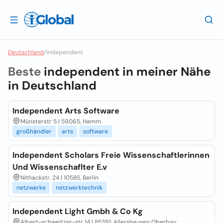
Deutschland
/
Independent
Beste
independent in meiner Nähe
in
Deutschland
Independent Arts Software
Münsterstr 5 | 59065, Hamm
großhändler
arts
software
Independent Scholars Freie Wissenschaftlerinnen
Und Wissenschaflter E.v
Nithackstr. 24 | 10585, Berlin
netzwerke
netzwerktechnik
Independent Light Gmbh & Co Kg
Albert-schweitzer-str 14 | 85391, Allershausen Oberbay