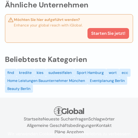
Ähnliche Unternehmen
Möchten Sie hier aufgeführt werden?
Enhance your global reach with iGlobal.
Starten Sie jetzt!
Beliebteste Kategorien
find
kredite
kies
sudwestfalen
Sport Hamburg
wort
ecc
Home Leistungen Bauunternehmer München
Eventplanung Berlin
Beauty Berlin
Startseite
Neueste Suchanfragen
Schlagwörter
Allgemeine Geschäftsbedingungen
Kontakt
Pläne Ansehen
Wir verwenden Cookies, um das Nutzererlebnis zu verbessern