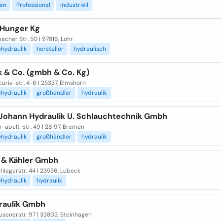
gen
Professional
Industriell
 Hunger Kg
cher Str. 50 | 97816, Lohr
ehydraulik
hersteller
hydraulisch
k & Co. (gmbh & Co. Kg)
urie-str. 4-6 | 25337, Elmshorn
ehydraulik
großhändler
hydraulik
Johann Hydraulik U. Schlauchtechnik Gmbh
-apelt-str. 49 | 28197, Bremen
ehydraulik
großhändler
hydraulik
 & Kähler Gmbh
lägerstr. 44 | 23556, Lübeck
ehydraulik
hydraulik
raulik Gmbh
senerstr. 97 | 33803, Steinhagen