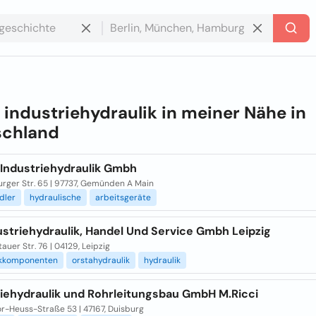
e
industriehydraulik in meiner Nähe in
schland
 Industriehydraulik Gmbh
rger Str. 65 | 97737, Gemünden A Main
dler
hydraulische
arbeitsgeräte
ustriehydraulik, Handel Und Service Gmbh Leipzig
auer Str. 76 | 04129, Leipzig
ikkomponenten
orstahydraulik
hydraulik
riehydraulik und Rohrleitungsbau GmbH M.Ricci
r-Heuss-Straße 53 | 47167, Duisburg