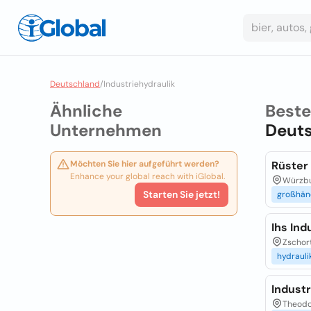
Deutschland
/
Industriehydraulik
Ähnliche
Best
Unternehmen
Deut
Möchten Sie hier aufgeführt werden?
Rüster
Enhance your global reach with iGlobal.
Würzbu
Starten Sie jetzt!
großhän
Ihs Ind
Zschort
hydraul
Indust
Theodo