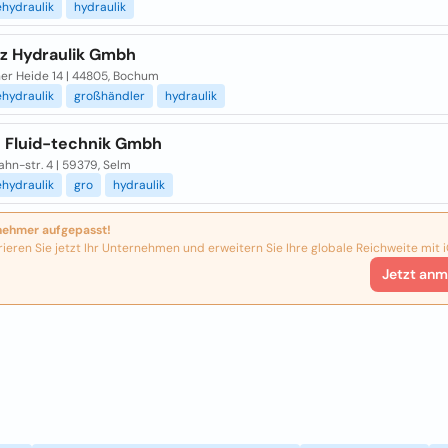
ehydraulik
hydraulik
tz Hydraulik Gmbh
er Heide 14 | 44805, Bochum
ehydraulik
großhändler
hydraulik
 Fluid-technik Gmbh
hn-str. 4 | 59379, Selm
ehydraulik
gro
hydraulik
nehmer aufgepasst!
rieren Sie jetzt Ihr Unternehmen und erweitern Sie Ihre globale Reichweite mit i
Jetzt anm