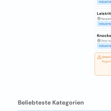
industri
Leistri
Harpen
industri
Knocks
Otto-ha
industri
Unter
Regist
Beliebteste Kategorien