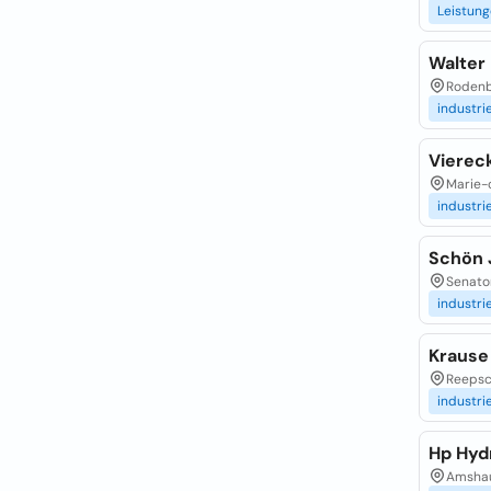
Leistun
Walter
Rodenba
industri
Vierec
Marie-c
industri
Schön 
Senator
industri
Krause
Reepsch
industri
Hp Hyd
Amshau