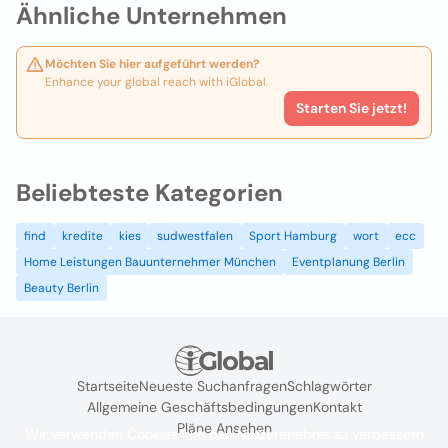
Ähnliche Unternehmen
Möchten Sie hier aufgeführt werden?
Enhance your global reach with iGlobal.
Starten Sie jetzt!
Beliebteste Kategorien
find
kredite
kies
sudwestfalen
Sport Hamburg
wort
ecc
Home Leistungen Bauunternehmer München
Eventplanung Berlin
Beauty Berlin
Startseite
Neueste Suchanfragen
Schlagwörter
Allgemeine Geschäftsbedingungen
Kontakt
Pläne Ansehen
Wir verwenden Cookies, um das Nutzererlebnis zu verbessern