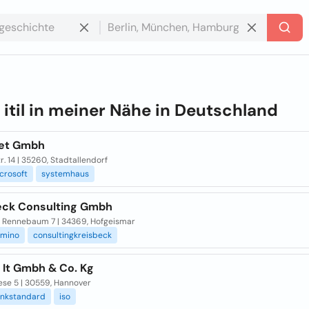
e
itil in meiner Nähe in
Deutschland
et Gmbh
r. 14 | 35260, Stadtallendorf
crosoft
systemhaus
eck Consulting Gmbh
 Rennebaum 7 | 34369, Hofgeismar
mino
consultingkreisbeck
 It Gmbh & Co. Kg
ese 5 | 30559, Hannover
nkstandard
iso