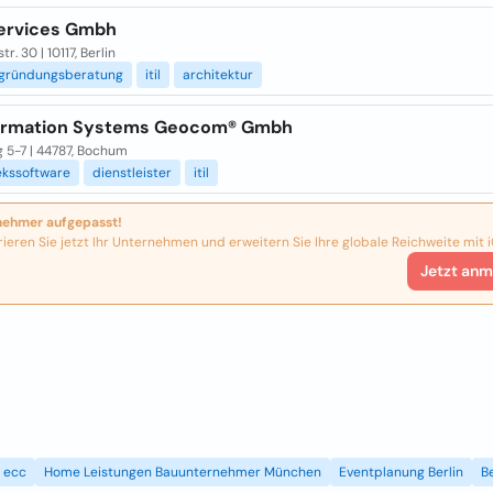
 Services Gmbh
r. 30 | 10117, Berlin
zgründungsberatung
itil
architektur
formation Systems Geocom® Gmbh
 5-7 | 44787, Bochum
ekssoftware
dienstleister
itil
nehmer aufgepasst!
rieren Sie jetzt Ihr Unternehmen und erweitern Sie Ihre globale Reichweite mit i
Jetzt anm
ecc
Home Leistungen Bauunternehmer München
Eventplanung Berlin
B