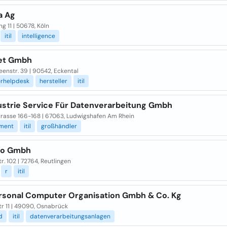
a Ag
ng 11 | 50678, Kõln
itil
intelligence
et Gmbh
enstr. 39 | 90542, Eckental
erhelpdesk
hersteller
itil
dustrie Service Für Datenverarbeitung Gmbh
trasse 166-168 | 67063, Ludwigshafen Am Rhein
ment
itil
großhändler
xo Gmbh
r. 102 | 72764, Reutlingen
r
itil
rsonal Computer Organisation Gmbh & Co. Kg
r 11 | 49090, Osnabrück
d
itil
datenverarbeitungsanlagen