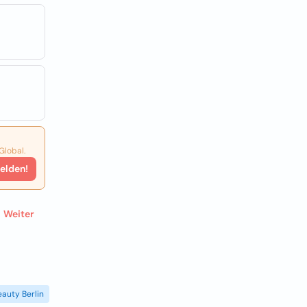
Global.
elden!
Weiter
eauty Berlin