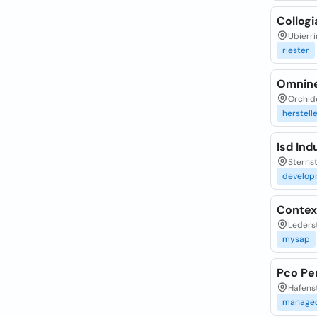
Collogi
Ubierri
riester
Omnin
Orchide
herstell
Isd In
Sterns
develop
Conte
Lederst
mysap
Pco Pe
Hafenst
manage