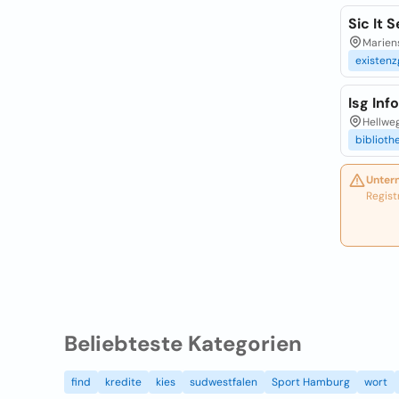
Sic It
Marienst
existen
Isg In
Hellweg
biblioth
Unter
Regist
Beliebteste Kategorien
find
kredite
kies
sudwestfalen
Sport Hamburg
wort