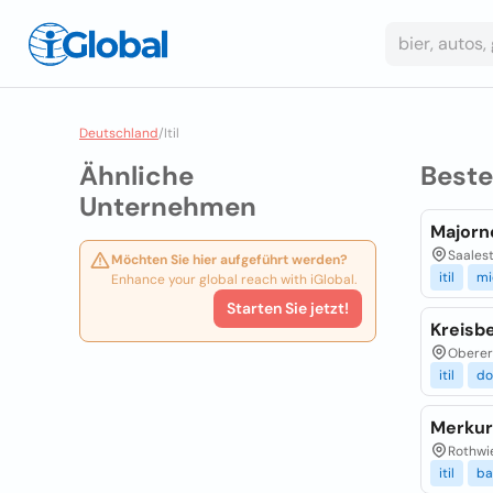
Deutschland
/
Itil
Ähnliche
Best
Unternehmen
Majorn
Saalest
Möchten Sie hier aufgeführt werden?
itil
mi
Enhance your global reach with iGlobal.
Starten Sie jetzt!
Kreisb
Oberer
itil
do
Merkur
Rothwi
itil
ba