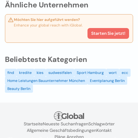
Ähnliche Unternehmen
Möchten Sie hier aufgeführt werden?
Enhance your global reach with iGlobal.
Starten Sie jetzt!
Beliebteste Kategorien
find
kredite
kies
sudwestfalen
Sport Hamburg
wort
ecc
Home Leistungen Bauunternehmer München
Eventplanung Berlin
Beauty Berlin
Startseite
Neueste Suchanfragen
Schlagwörter
Allgemeine Geschäftsbedingungen
Kontakt
Pläne Ansehen