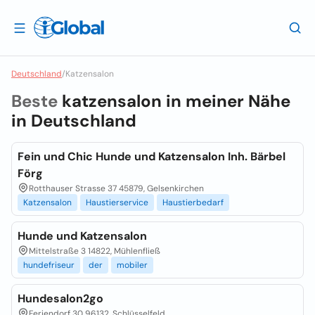
Deutschland
/
Katzensalon
Beste
katzensalon in meiner Nähe
in
Deutschland
Fein und Chic Hunde und Katzensalon Inh. Bärbel
Förg
Rotthauser Strasse 37 45879, Gelsenkirchen
Katzensalon
Haustierservice
Haustierbedarf
Hunde und Katzensalon
Mittelstraße 3 14822, Mühlenfließ
hundefriseur
der
mobiler
Hundesalon2go
Feriendorf 30 96132, Schlüsselfeld