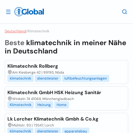
Deutschland
/
Klimatechnik
Beste
klimatechnik in meiner Nähe
in
Deutschland
Klimatechnik Rollberg
Am Kiesberge 42 | 99195, Nöda
klimatechnik
dienstleister
luftbefeuchtungsanlagen
Klimatechnik GmbH HSK Heizung Sanitär
Winkeln 74 41068, Mönchengladbach
Klimatechnik
Heizung
Home
Lk Lorcher Klimatechnik Gmbh & Co.kg
Mühlstr. 93 | 73547, Lorch
klimatechnik
dienstleister
apparatebau