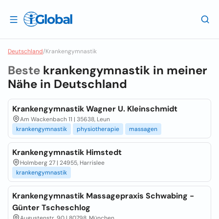
Deutschland
/
Krankengymnastik
Beste
krankengymnastik in meiner
Nähe in
Deutschland
Krankengymnastik Wagner U. Kleinschmidt
Am Wackenbach 11 | 35638, Leun
krankengymnastik
physiotherapie
massagen
Krankengymnastik Himstedt
Holmberg 27 | 24955, Harrislee
krankengymnastik
Krankengymnastik Massagepraxis Schwabing -
Günter Tscheschlog
Augustenstr. 90 | 80798, München