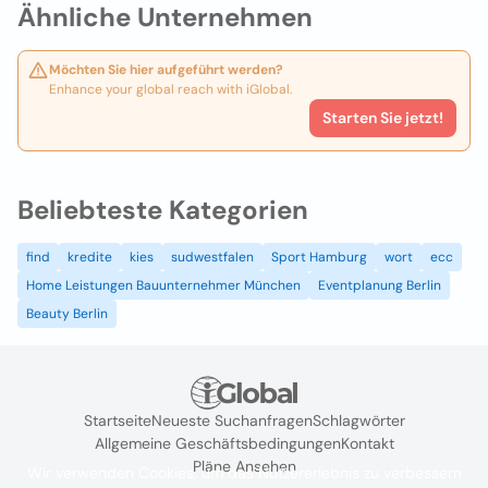
Ähnliche Unternehmen
Möchten Sie hier aufgeführt werden?
Enhance your global reach with iGlobal.
Starten Sie jetzt!
Beliebteste Kategorien
find
kredite
kies
sudwestfalen
Sport Hamburg
wort
ecc
Home Leistungen Bauunternehmer München
Eventplanung Berlin
Beauty Berlin
Startseite
Neueste Suchanfragen
Schlagwörter
Allgemeine Geschäftsbedingungen
Kontakt
Pläne Ansehen
Wir verwenden Cookies, um das Nutzererlebnis zu verbessern