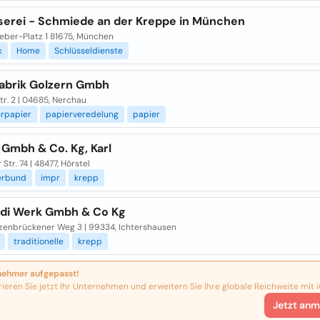
serei - Schmiede an der Kreppe in München
ber-Platz 1 81675, München
k
Home
Schlüsseldienste
fabrik Golzern Gmbh
tr. 2 | 04685, Nerchau
erpapier
papierveredelung
papier
 Gmbh & Co. Kg, Karl
 Str. 74 | 48477, Hõrstel
erbund
impr
krepp
di Werk Gmbh & Co Kg
zenbrückener Weg 3 | 99334, Ichtershausen
traditionelle
krepp
nehmer aufgepasst!
rieren Sie jetzt Ihr Unternehmen und erweitern Sie Ihre globale Reichweite mit i
Jetzt anm