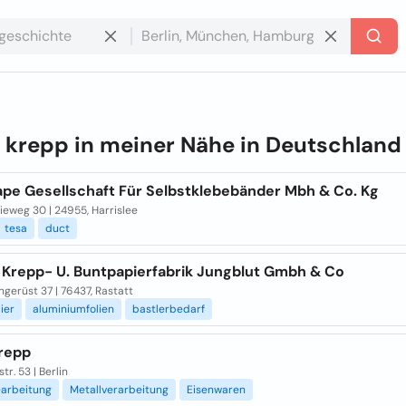
e
krepp in meiner Nähe in
Deutschland
ape Gesellschaft Für Selbstklebebänder Mbh & Co. Kg
ieweg 30 | 24955, Harrislee
tesa
duct
 Krepp- U. Buntpapierfabrik Jungblut Gmbh & Co
ngerüst 37 | 76437, Rastatt
ier
aluminiumfolien
bastlerbedarf
repp
tr. 53 | Berlin
earbeitung
Metallverarbeitung
Eisenwaren