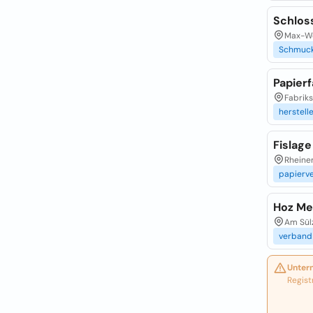
Schlos
Max-We
Schmuc
Papier
Fabriks
herstell
Fislage
Rheiner
papierv
Hoz Me
Am Sül
verband
Unter
Regist