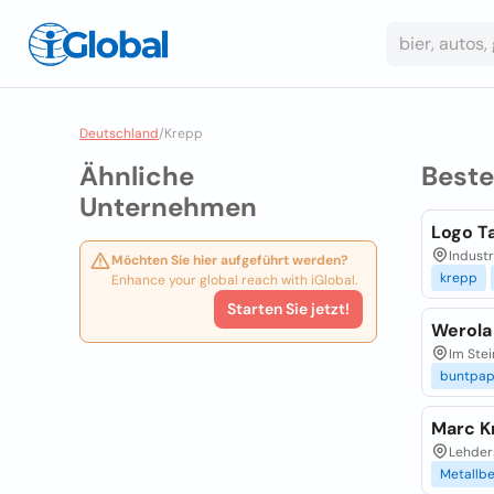
Deutschland
/
Krepp
Ähnliche
Best
Unternehmen
Logo T
Industr
Möchten Sie hier aufgeführt werden?
krepp
Enhance your global reach with iGlobal.
Starten Sie jetzt!
Werola
Im Stei
buntpap
Marc K
Lehders
Metallb