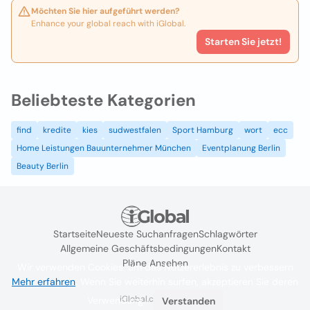
Möchten Sie hier aufgeführt werden?
Enhance your global reach with iGlobal.
Starten Sie jetzt!
Beliebteste Kategorien
find
kredite
kies
sudwestfalen
Sport Hamburg
wort
ecc
Home Leistungen Bauunternehmer München
Eventplanung Berlin
Beauty Berlin
Startseite
Neueste Suchanfragen
Schlagwörter
Allgemeine Geschäftsbedingungen
Kontakt
Pläne Ansehen
Wir verwenden Cookies, um das Nutzererlebnis zu verbessern
Mehr erfahren
. Wenn Sie weiterhin surfen, akzeptieren Sie deren
iGlobal.co @ 2024
Verwendung.
Verstanden