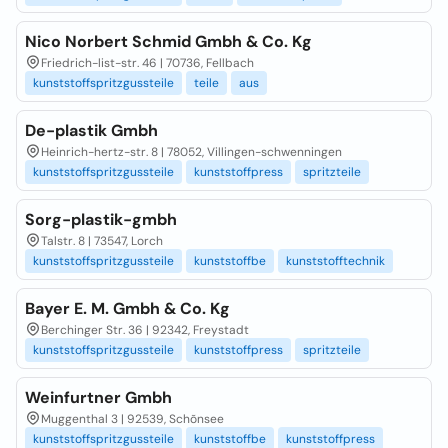
Nico Norbert Schmid Gmbh & Co. Kg
Friedrich-list-str. 46 | 70736, Fellbach
kunststoffspritzgussteile
teile
aus
De-plastik Gmbh
Heinrich-hertz-str. 8 | 78052, Villingen-schwenningen
kunststoffspritzgussteile
kunststoffpress
spritzteile
Sorg-plastik-gmbh
Talstr. 8 | 73547, Lorch
kunststoffspritzgussteile
kunststoffbe
kunststofftechnik
Bayer E. M. Gmbh & Co. Kg
Berchinger Str. 36 | 92342, Freystadt
kunststoffspritzgussteile
kunststoffpress
spritzteile
Weinfurtner Gmbh
Muggenthal 3 | 92539, Schõnsee
kunststoffspritzgussteile
kunststoffbe
kunststoffpress