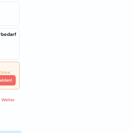
rbedarf
Global.
elden!
Weiter