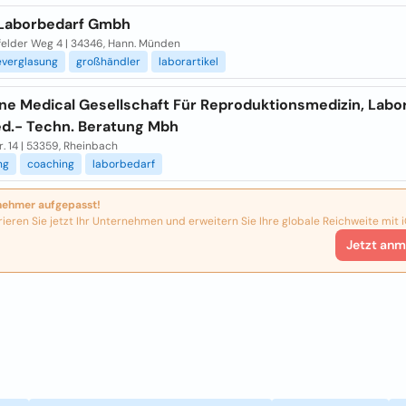
 Laborbedarf Gmbh
felder Weg 4 | 34346, Hann. Münden
everglasung
großhändler
laborartikel
ine Medical Gesellschaft Für Reproduktionsmedizin, Labo
d.- Techn. Beratung Mbh
r. 14 | 53359, Rheinbach
ng
coaching
laborbedarf
nehmer aufgepasst!
rieren Sie jetzt Ihr Unternehmen und erweitern Sie Ihre globale Reichweite mit i
Jetzt anm