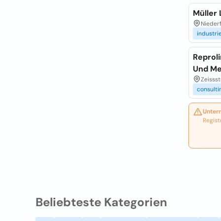
Müller
Nieder
industri
Reprol
Und Me
Zeissst
consulti
Unter
Regist
Beliebteste Kategorien