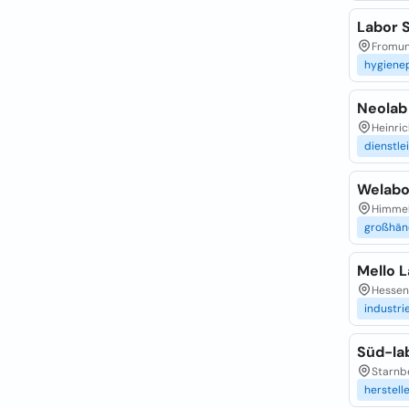
Labor 
Fromun
hygiene
Neolab
Heinric
dienstle
Welabo
Himmelg
großhän
Mello 
Hessenb
industri
Süd-la
Starnbe
herstell