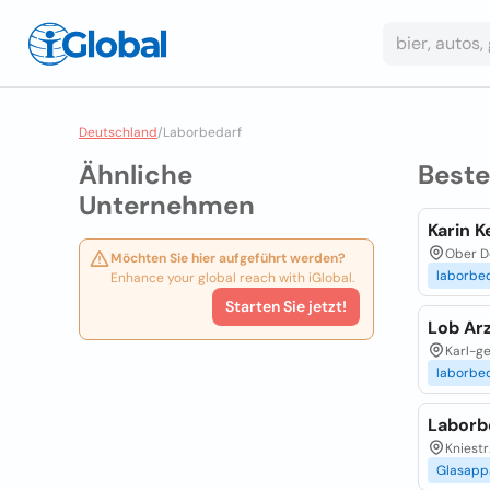
Deutschland
/
Laborbedarf
Ähnliche
Best
Unternehmen
Karin K
Ober D
Möchten Sie hier aufgeführt werden?
laborbe
Enhance your global reach with iGlobal.
Starten Sie jetzt!
Lob Ar
Karl-ge
laborbe
Laborb
Kniestr
Glasapp