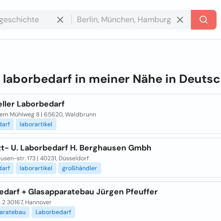
e
laborbedarf in meiner Nähe in
Deutsc
eller Laborbedarf
em Mühlweg 8 | 65620, Waldbrunn
darf
laborartikel
zt- U. Laborbedarf H. Berghausen Gmbh
usen-str. 173 | 40231, Düsseldorf
darf
laborartikel
großhändler
edarf + Glasapparatebau Jürgen Pfeuffer
. 2 30167, Hannover
aratebau
Laborbedarf