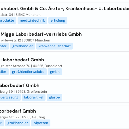
Schubert Gmbh & Co. Ärzte-, Krankenhaus- U. Laborbeda
dstr. 34 | 81547, München
produkte
medizintechnik
erholung
 Migge Laborbedarf-vertriebs Gmbh
h-kley-str. 12 | 80807, München
ister
großhändler
krankenhausbedarf
-laborbedarf Gmbh
eister Strasse 70 | 40225, Düsseldorf
dler
großhändlerwelabo
gmbh
Laborbedarf Gmbh
erg 39 | 35753, Greifenstein
everglasung
laborartikel
glasbe
borbedarf Gmbh
rger Str. 22 | 82131, Gauting
er
großhändler
pipetten