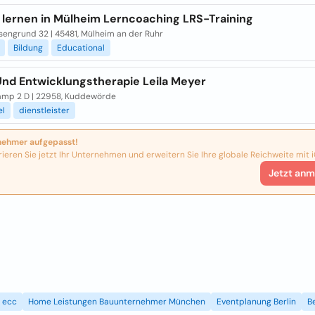
 lernen in Mülheim Lerncoaching LRS-Training
sengrund 32 | 45481, Mülheim an der Ruhr
Bildung
Educational
Und Entwicklungstherapie Leila Meyer
amp 2 D | 22958, Kuddewörde
el
dienstleister
nehmer aufgepasst!
rieren Sie jetzt Ihr Unternehmen und erweitern Sie Ihre globale Reichweite mit i
Jetzt anm
ecc
Home Leistungen Bauunternehmer München
Eventplanung Berlin
B