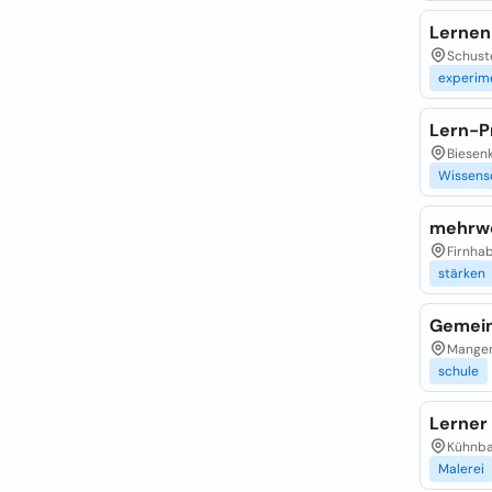
Lernen
Schust
experim
Lern-P
Biesen
Wissens
mehrwe
Firnhab
stärken
Gemein
Mangenb
schule
Lerner
Kühnba
Malerei