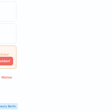
Global.
elden!
Weiter
eauty Berlin