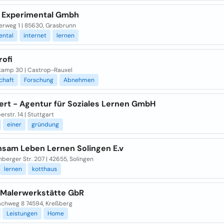
 Experimental Gmbh
erweg 1 | 85630, Grasbrunn
ental
internet
lernen
rofi
kamp 30 | Castrop-Rauxel
chaft
Forschung
Abnehmen
rt - Agentur für Soziales Lernen GmbH
erstr. 14 | Stuttgart
einer
gründung
sam Leben Lernen Solingen E.v
erger Str. 207 | 42655, Solingen
lernen
kotthaus
 Malerwerkstätte GbR
chweg 8 74594, Kreßberg
Leistungen
Home