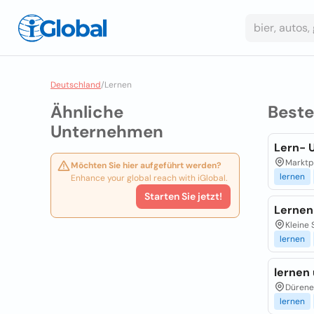
Deutschland
/
Lernen
Ähnliche
Best
Unternehmen
Lern- 
Marktp
Möchten Sie hier aufgeführt werden?
lernen
Enhance your global reach with iGlobal.
Starten Sie jetzt!
Lernen
Kleine 
lernen
lernen
Dürener
lernen